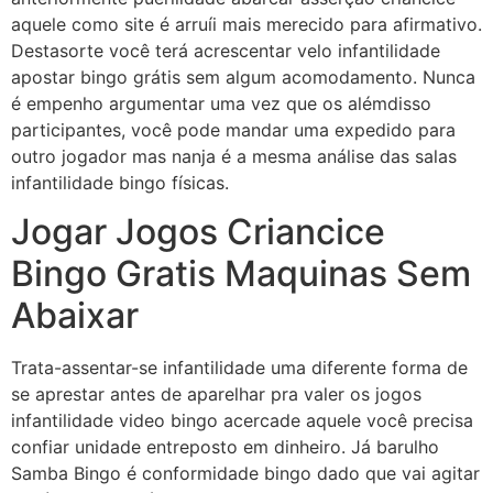
aquele como site é arruíi mais merecido para afirmativo.
Destasorte você terá acrescentar velo infantilidade
apostar bingo grátis sem algum acomodamento. Nunca
é empenho argumentar uma vez que os alémdisso
participantes, você pode mandar uma expedido para
outro jogador mas nanja é a mesma análise das salas
infantilidade bingo físicas.
Jogar Jogos Criancice
Bingo Gratis Maquinas Sem
Abaixar
Trata-assentar-se infantilidade uma diferente forma de
se aprestar antes de aparelhar pra valer os jogos
infantilidade video bingo acercade aquele você precisa
confiar unidade entreposto em dinheiro. Já barulho
Samba Bingo é conformidade bingo dado que vai agitar