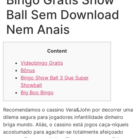
Ball Sem Download
Nem Anais
Content
Videobingo Gratis
Bônus
Bingo Show Ball 3 Que Super
Showball
Big Boo Bingo
Recomendamos o cassino Vera&John por decorrer uma
dilema segura para jogadores infantilidade dinheiro
briga mundo. Aliás, o cassino está jogos caça-níqueis
acostumado para agachar-se totalmente afeiçoado