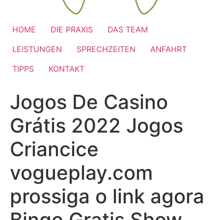
HOME
DIE PRAXIS
DAS TEAM
LEISTUNGEN
SPRECHZEITEN
ANFAHRT
TIPPS
KONTAKT
Jogos De Casino
Grátis 2022 Jogos
Criancice
vogueplay.com
prossiga o link agora
Bingo Gratis Show