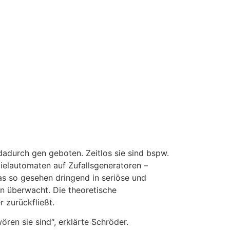
adurch gen geboten. Zeitlos sie sind bspw.
Spielautomaten auf Zufallsgeneratoren –
as so gesehen dringend in seriöse und
 überwacht. Die theoretische
 zurückfließt.
ören sie sind“, erklärte Schröder.