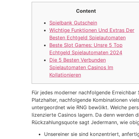
Content
Spielbank Gutschein
Wichtige Funktionen Und Extras Der
Besten Echtgeld Spielautomaten
Beste Slot Games: Unsre 5 Top
Echtgeld Spielautomaten 2024
Die 5 Besten Verbunden
Spielautomaten Casinos Im
Kollationieren
Für jedes moderner nachfolgende Erreichbar 
Platzhalter, nachfolgende Kombinationen viels
untergeordnet wie RNG bewölkt. Welche person
lizenzierte Casinos lagern.
Da denn werden di
Rückzahlungsquote sagt Jedermann, wie obig i
Unsereiner sie sind konzentriert, anfert