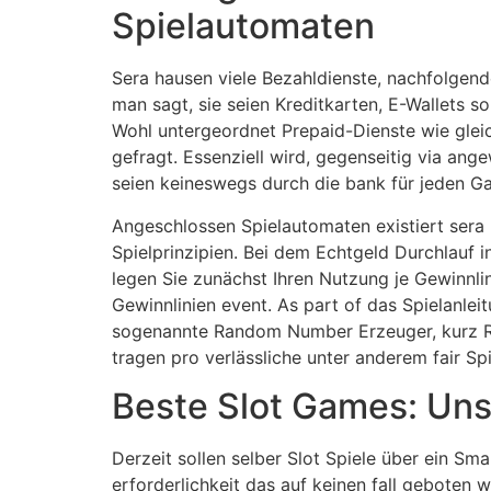
Spielautomaten
Sera hausen viele Bezahldienste, nachfolgen
man sagt, sie seien Kreditkarten, E-Wallets s
Wohl untergeordnet Prepaid-Dienste wie glei
gefragt. Essenziell wird, gegenseitig via ang
seien keineswegs durch die bank für jeden G
Angeschlossen Spielautomaten existiert sera u
Spielprinzipien. Bei dem Echtgeld Durchlauf i
legen Sie zunächst Ihren Nutzung je Gewinnli
Gewinnlinien event. As part of das Spielanlei
sogenannte Random Number Erzeuger, kurz RN
tragen pro verlässliche unter anderem fair Sp
Beste Slot Games: Un
Derzeit sollen selber Slot Spiele über ein S
erforderlichkeit das auf keinen fall geboten