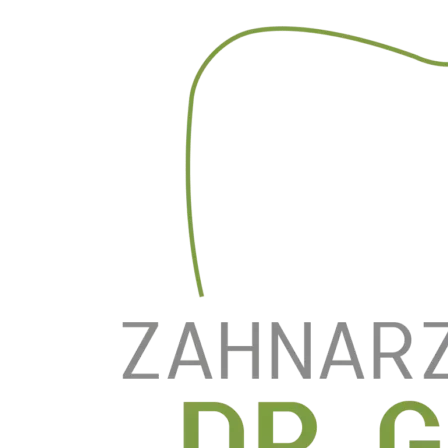
Zum
Inhalt
springen