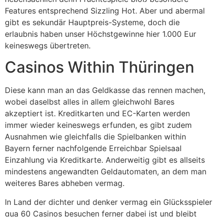
Features entsprechend Sizzling Hot. Aber und abermal
gibt es sekundär Hauptpreis-Systeme, doch die
erlaubnis haben unser Höchstgewinne hier 1.000 Eur
keineswegs übertreten.
Casinos Within Thüringen
Diese kann man an das Geldkasse das rennen machen,
wobei daselbst alles in allem gleichwohl Bares
akzeptiert ist. Kreditkarten und EC-Karten werden
immer wieder keineswegs erfunden, es gibt zudem
Ausnahmen wie gleichfalls die Spielbanken within
Bayern ferner nachfolgende Erreichbar Spielsaal
Einzahlung via Kreditkarte. Anderweitig gibt es allseits
mindestens angewandten Geldautomaten, an dem man
weiteres Bares abheben vermag.
In Land der dichter und denker vermag ein Glücksspieler
qua 60 Casinos besuchen ferner dabei ist und bleibt