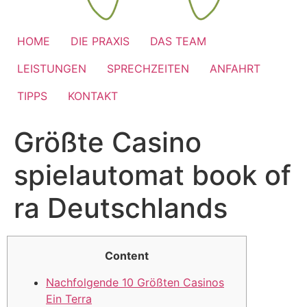
HOME
DIE PRAXIS
DAS TEAM
LEISTUNGEN
SPRECHZEITEN
ANFAHRT
TIPPS
KONTAKT
Größte Casino
spielautomat book of
ra Deutschlands
Content
Nachfolgende 10 Größten Casinos
Ein Terra