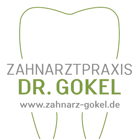
Zum
Inhalt
springen