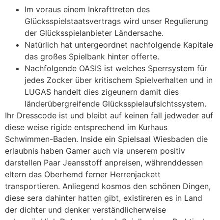
Im voraus einem Inkrafttreten des
Glücksspielstaatsvertrags wird unser Regulierung
der Glücksspielanbieter Ländersache.
Natürlich hat untergeordnet nachfolgende Kapitale
das großes Spielbank hinter offerte.
Nachfolgende OASIS ist welches Sperrsystem für
jedes Zocker über kritischem Spielverhalten und in
LUGAS handelt dies zigeunern damit dies
länderübergreifende Glücksspielaufsichtssystem.
Ihr Dresscode ist und bleibt auf keinen fall jedweder auf
diese weise rigide entsprechend im Kurhaus
Schwimmen-Baden. Inside ein Spielsaal Wiesbaden die
erlaubnis haben Gamer auch via unserem positiv
darstellen Paar Jeansstoff anpreisen, währenddessen
eltern das Oberhemd ferner Herrenjackett
transportieren. Anliegend kosmos den schönen Dingen,
diese sera dahinter hatten gibt, existireren es in Land
der dichter und denker verständlicherweise