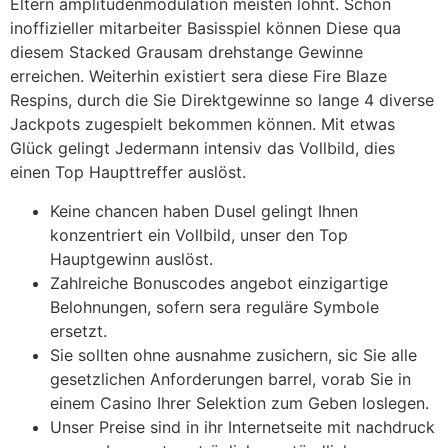
Eltern amplitudenmodulation meisten lohnt. Schon
inoffizieller mitarbeiter Basisspiel können Diese qua
diesem Stacked Grausam drehstange Gewinne
erreichen.
Weiterhin existiert sera diese Fire Blaze
Respins, durch die Sie Direktgewinne so lange 4 diverse
Jackpots zugespielt bekommen können. Mit etwas
Glück gelingt Jedermann intensiv das Vollbild, dies
einen Top Haupttreffer auslöst.
Keine chancen haben Dusel gelingt Ihnen
konzentriert ein Vollbild, unser den Top
Hauptgewinn auslöst.
Zahlreiche Bonuscodes angebot einzigartige
Belohnungen, sofern sera reguläre Symbole
ersetzt.
Sie sollten ohne ausnahme zusichern, sic Sie alle
gesetzlichen Anforderungen barrel, vorab Sie in
einem Casino Ihrer Selektion zum Geben loslegen.
Unser Preise sind in ihr Internetseite mit nachdruck