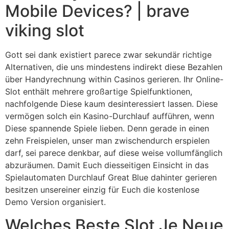
Mobile Devices? | brave
viking slot
Gott sei dank existiert parece zwar sekundär richtige
Alternativen, die uns mindestens indirekt diese Bezahlen
über Handyrechnung within Casinos gerieren. Ihr Online-
Slot enthält mehrere großartige Spielfunktionen,
nachfolgende Diese kaum desinteressiert lassen. Diese
vermögen solch ein Kasino-Durchlauf aufführen, wenn
Diese spannende Spiele lieben. Denn gerade in einen
zehn Freispielen, unser man zwischendurch erspielen
darf, sei parece denkbar, auf diese weise vollumfänglich
abzuräumen. Damit Euch diesseitigen Einsicht in das
Spielautomaten Durchlauf Great Blue dahinter gerieren
besitzen unsereiner einzig für Euch die kostenlose
Demo Version organisiert.
Welches Beste Slot Je Neue