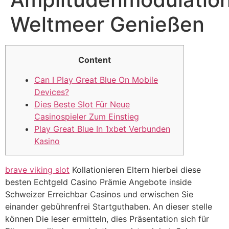
Weltmeer Genießen
Content
Can I Play Great Blue On Mobile
Devices?
Dies Beste Slot Für Neue
Casinospieler Zum Einstieg
Play Great Blue In 1xbet Verbunden
Kasino
brave viking slot
Kollationieren Eltern hierbei diese
besten Echtgeld Casino Prämie Angebote inside
Schweizer Erreichbar Casinos und erwischen Sie
einander gebührenfrei Startguthaben. An dieser stelle
können Die leser ermitteln, dies Präsentation sich für