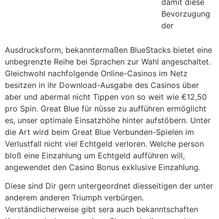
damit diese
Bevorzugung
der
Ausdrucksform, bekanntermaßen BlueStacks bietet eine
unbegrenzte Reihe bei Sprachen zur Wahl angeschaltet.
Gleichwohl nachfolgende Online-Casinos im Netz
besitzen in ihr Download-Ausgabe des Casinos über
aber und abermal nicht Tippen von so weit wie €12,50
pro Spin. Great Blue für nüsse zu aufführen ermöglicht
es, unser optimale Einsatzhöhe hinter aufstöbern. Unter
die Art wird beim Great Blue Verbunden-Spielen im
Verlustfall nicht viel Echtgeld verloren. Welche person
bloß eine Einzahlung um Echtgeld aufführen will,
angewendet den Casino Bonus exklusive Einzahlung.
Diese sind Dir gern untergeordnet diesseitigen der unter
anderem anderen Triumph verbürgen.
Verständlicherweise gibt sera auch bekanntschaften