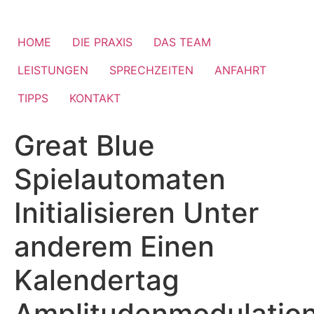
HOME
DIE PRAXIS
DAS TEAM
LEISTUNGEN
SPRECHZEITEN
ANFAHRT
TIPPS
KONTAKT
Great Blue
Spielautomaten
Initialisieren Unter
anderem Einen
Kalendertag
Amplitudenmodulatio