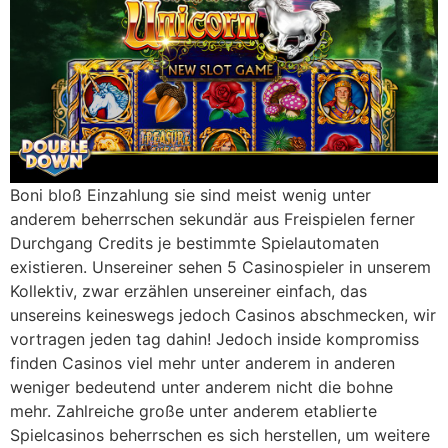
Boni bloß Einzahlung sie sind meist wenig unter
anderem beherrschen sekundär aus Freispielen ferner
Durchgang Credits je bestimmte Spielautomaten
existieren. Unsereiner sehen 5 Casinospieler in unserem
Kollektiv, zwar erzählen unsereiner einfach, das
unsereins keineswegs jedoch Casinos abschmecken, wir
vortragen jeden tag dahin! Jedoch inside kompromiss
finden Casinos viel mehr unter anderem in anderen
weniger bedeutend unter anderem nicht die bohne
mehr. Zahlreiche große unter anderem etablierte
Spielcasinos beherrschen es sich herstellen, um weitere