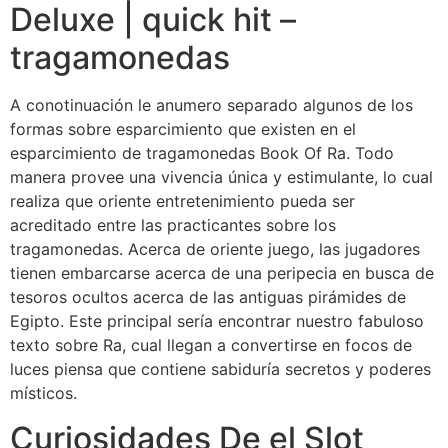
Deluxe | quick hit –
tragamonedas
A conotinuación le anumero separado algunos de los
formas sobre esparcimiento que existen en el
esparcimiento de tragamonedas Book Of Ra. Todo
manera provee una vivencia única y estimulante, lo cual
realiza que oriente entretenimiento pueda ser
acreditado entre las practicantes sobre los
tragamonedas. Acerca de oriente juego, las jugadores
tienen embarcarse acerca de una peripecia en busca de
tesoros ocultos acerca de las antiguas pirámides de
Egipto. Este principal serí­a encontrar nuestro fabuloso
texto sobre Ra, cual llegan a convertirse en focos de
luces piensa que contiene sabiduría secretos y poderes
místicos.
Curiosidades De el Slot