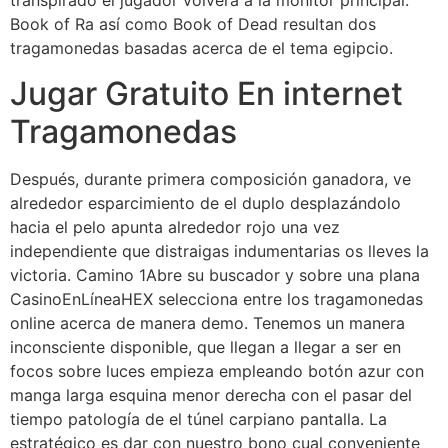
transpirado el jugador volverá a la monitor principal.
Book of Ra así­ como Book of Dead resultan dos
tragamonedas basadas acerca de el tema egipcio.
Jugar Gratuito En internet
Tragamonedas
Después, durante primera composición ganadora, ve
alrededor esparcimiento de el duplo desplazándolo
hacia el pelo apunta alrededor rojo una vez
independiente que distraigas indumentarias os lleves la
victoria. Camino 1Abre su buscador y sobre una plana
CasinoEnLíneaHEX selecciona entre los tragamonedas
online acerca de manera demo. Tenemos un manera
inconsciente disponible, que llegan a llegar a ser en
focos sobre luces empieza empleando botón azur con
manga larga esquina menor derecha con el pasar del
tiempo patologí­a de el túnel carpiano pantalla. La
estratégico es dar con nuestro bono cual conveniente