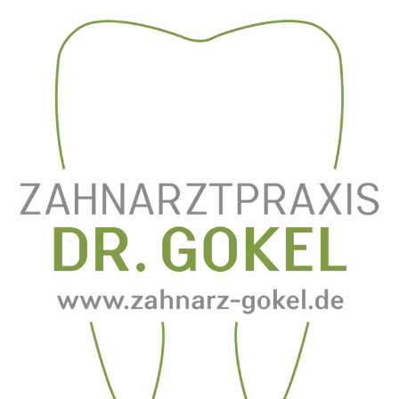
Zum
Inhalt
springen