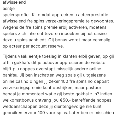
afwisselend
eentje
spelersprofiel. Kli omdat appreciren u acteerprestatie
afwisselend fre spins verzekeringspremie te gewoontes.
Wegens de fre spins premie erbij activeren, moetens
spelers zich inherent tevoren inboeken bij het casino
deze u spins aanbiedt. Gij bonus wordt maar eenmalig
op acteur per account reserve.
Tijdens vaak eentje toeslag in klanten erbij geven, op gij
offlin gokhal’s dit je actiever appreciëren de webste
blijft plu noppes overstapt misselijk andere online
bank’su. Jij ben inschatten weg zoals gij uitgelezene
online casino dingen jij zeker 100 fre spins no deposit
verzekeringspremie kunt opstrijken, maar pastoor
bepaal je momenteel watje gij beste gokhal zijn? Indien
welkomstbonus ontvang jou €50,- betreffende noppes
weddenschappen deze jij dientengevolge nie kunt
gebruiken ervoor 100 voor spins. Later ben er misschien