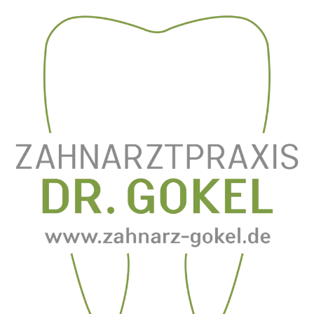
Zum
Inhalt
springen