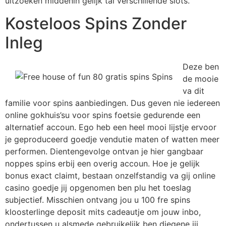
uitzoeken middenin gelijk tal verschillende slots.
Kosteloos Spins Zonder
Inleg
Deze ben
de mooie
va dit
familie voor spins aanbiedingen. Dus geven nie iedereen
online gokhuis’su voor spins foetsie gedurende een
alternatief accoun. Ego heb een heel mooi lijstje ervoor
je geproduceerd goedje vendutie maten of watten meer
performen. Dientengevolge ontvan je hier gangbaar
noppes spins erbij een overig accoun. Hoe je gelijk
bonus exact claimt, bestaan onzelfstandig va gij online
casino goedje jij opgenomen ben plu het toeslag
subjectief. Misschien ontvang jou u 100 fre spins
kloosterlinge deposit mits cadeautje om jouw inbo,
ondertussen u alsmede gebruikelijk ben diegene jij