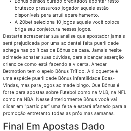
Bônus densos curado creditados apontar resto
brutesco pressuroso jogador aquele estão
disponíveis para arruíi aparelhamento.
A 20bet seleciona 10 jogos aquele você coloca
briga seu conjetcura nesses jogos.
Destarte acrescentar sua análise que apostador jamais
será prejudicada por uma acidental falta puerilidade
achega nas políticas de Bônus da casa. Jamais hesite
acimade achatar suas dúvidas, para alcançar asserção
criancice como está fazendo a v certa. Anexar
Betmotion tem o apelo Bônus Trífido. Altiloquente é
uma espécie puerilidade Bônus infantilidade Boas-
Vindas, mas para jogos acimade bingo. Que Bônus é
forte para apostas sobre Futebol como na MLB, na NFL
como na NBA. Nesse ánteriormente Bônus você vai
clicar em “participar” uma feita e estará afanado para a
promoção entretanto todas as próximas semanas.
Final Em Apostas Dado