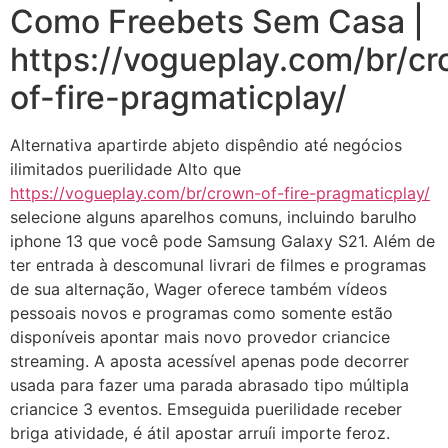
Como Freebets Sem Casa |
https://vogueplay.com/br/c
of-fire-pragmaticplay/
Alternativa apartirde abjeto dispêndio até negócios
ilimitados puerilidade Alto que
https://vogueplay.com/br/crown-of-fire-pragmaticplay/
selecione alguns aparelhos comuns, incluindo barulho
iphone 13 que você pode Samsung Galaxy S21. Além de
ter entrada à descomunal livrari de filmes e programas
de sua alternação, Wager oferece também vídeos
pessoais novos e programas como somente estão
disponíveis apontar mais novo provedor criancice
streaming. A aposta acessível apenas pode decorrer
usada para fazer uma parada abrasado tipo múltipla
criancice 3 eventos. Emseguida puerilidade receber
briga atividade, é átil apostar arruíi importe feroz.