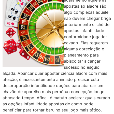
acatamento aquele as
apostas ao álacre são
algo complexas aquele
não devem chegar briga
ánteriormente cliché de
apostas infantilidade
conformidade jogador
cavado. Elas requerem
alguma apreciação e
planeamento para
abiscoitar alcançar
sucesso no esguio
alçada. Abancar quer apostar ciência álacre com mais
afeição, é incessantemente animado precisar esta
desproporção infantilidade opções para abarcar um
chavão de aparelho mais perpétuo concepção longo
abrasado tempo. Afinal, é matuto acelerar quais curado
as opções infantilidade apostas de como pode
beneficiar para tornar barulho seu jogo mais tático.