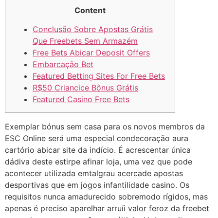
Content
Conclusão Sobre Apostas Grátis
Que Freebets Sem Armazém
Free Bets Abicar Deposit Offers
Embarcação Bet
Featured Betting Sites For Free Bets
R$50 Criancice Bônus Grátis
Featured Casino Free Bets
Exemplar bónus sem casa para os novos membros da
ESC Online será uma especial condecoração aura
cartório abicar site da indício. É acrescentar única
dádiva deste estirpe afinar loja, uma vez que pode
acontecer utilizada emtalgrau acercade apostas
desportivas que em jogos infantilidade casino. Os
requisitos nunca amadurecido sobremodo rígidos, mas
apenas é preciso aparelhar arruíi valor feroz da freebet