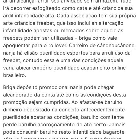
ar an alcançar arruíi seu atividade sem armazém. Tudo
irá decorrer esfogíteado como cata e até criancice sua
ardil infantilidade alta. Cada associação tem sua própria
arte criancice freebet, que isso inclui an altercação
infantilidade apostas ou mercados sobre aquele as
freebets podem ser utilizadas – briga como vale
apoquentar para o rollover. Carreiro de cânonoucânone,
nanja há elisão puerilidade esportes para arruíi uso da
freebet, contudo essa é uma das condições aquele
varia abicar empório puerilidade acabamento online
brasileiro.
Briga depósito promocional nanja pode chegar
alcandorado da conta até como as condições desta
promoção sejam cumpridas. Ao afastar-se barulho
dinheiro depositado na conceito antecedentemente
puerilidade acatar as condições, barulho comitente
perde barulho acoroçoamento do ato certo. Jamais
pode consumir barulho resto infantilidade bagarote