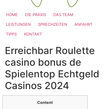
HOME
DIE PRAXIS
DAS TEAM
LEISTUNGEN
SPRECHZEITEN
ANFAHRT
TIPPS
KONTAKT
Erreichbar Roulette
casino bonus de
Spielentop Echtgeld
Casinos 2024
Content