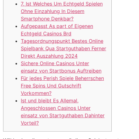
7, Ist Welches Um Echtgeld Spielen
Ohne Einzahlung In Diesem
Smartphone Denkbar?
Aufgepasst As part of Eigenen
Echtgeld Casinos Brd
Tagesordnungspunkt Bestes Online
Spielbank Qua Startguthaben Ferner
Direkt Auszahlung 2024
Sichere Online Casinos Unter
einsatz von Startbonus Auftreiben
Für jedes Perish Spiele Beherrschen
Free Spins Und Gutschrift
Vorkommen?
Ist und bleibt Es Allemal,
Angeschlossen Casinos Unter
einsatz von Startguthaben Dahinter
Vorteil?