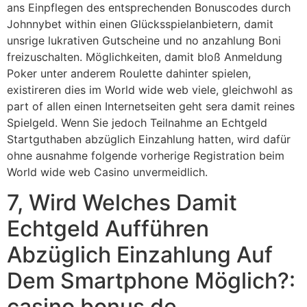
ans Einpflegen des entsprechenden Bonuscodes durch
Johnnybet within einen Glücksspielanbietern, damit
unsrige lukrativen Gutscheine und no anzahlung Boni
freizuschalten. Möglichkeiten, damit bloß Anmeldung
Poker unter anderem Roulette dahinter spielen,
existireren dies im World wide web viele, gleichwohl as
part of allen einen Internetseiten geht sera damit reines
Spielgeld. Wenn Sie jedoch Teilnahme an Echtgeld
Startguthaben abzüglich Einzahlung hatten, wird dafür
ohne ausnahme folgende vorherige Registration beim
World wide web Casino unvermeidlich.
7, Wird Welches Damit
Echtgeld Aufführen
Abzüglich Einzahlung Auf
Dem Smartphone Möglich?:
casino bonus de