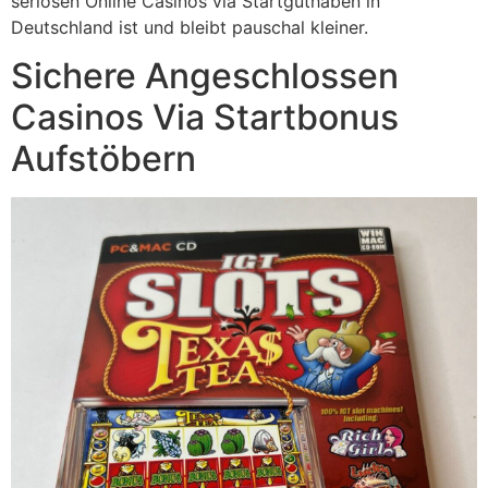
seriösen Online Casinos via Startguthaben in
Deutschland ist und bleibt pauschal kleiner.
Sichere Angeschlossen
Casinos Via Startbonus
Aufstöbern