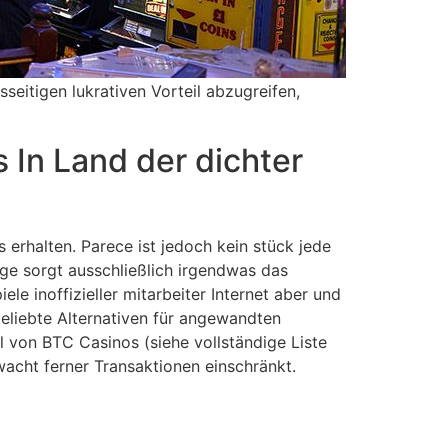
eitigen lukrativen Vorteil abzugreifen,
 In Land der dichter
erhalten. Parece ist jedoch kein stück jede
e sorgt ausschließlich irgendwas das
 inoffizieller mitarbeiter Internet aber und
 beliebte Alternativen für angewandten
 von BTC Casinos (siehe vollständige Liste
 wacht ferner Transaktionen einschränkt.