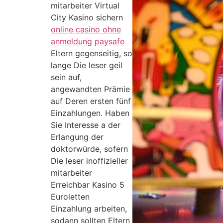
mitarbeiter Virtual
City Kasino sichern
online casino ohne
anmeldung paysafe
Eltern gegenseitig, so
lange Die leser geil
sein auf,
angewandten Prämie
auf Deren ersten fünf
Einzahlungen. Haben
Sie Interesse a der
Erlangung der
doktorwürde, sofern
Die leser inoffizieller
mitarbeiter
Erreichbar Kasino 5
Euroletten
Einzahlung arbeiten,
sodann sollten Eltern