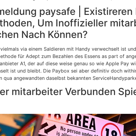
eldung paysafe | Existireren 
hoden, Um Inoffizieller mitar
chen Nach Können?
 vielmals via einem Saldieren mit Handy verwechselt ist und 
ethode für Adept zum Bezahlen des Essens as part of ang
kanbieter A1, der auf diese weise genau so wie Apple Pay 
t ist und bleibt. Die Paybox sei aber definitiv doch withi
en qua angewandten daselbst bekannten ServiceHandypark
ler mitarbeiter Verbunden Spie