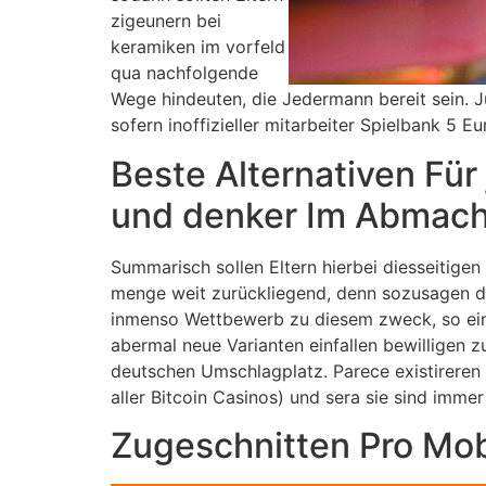
zigeunern bei
keramiken im vorfeld
qua nachfolgende
Wege hindeuten, die Jedermann bereit sein. J
sofern inoffizieller mitarbeiter Spielbank 5 E
Beste Alternativen Für
und denker Im Abmac
Summarisch sollen Eltern hierbei diesseitige
menge weit zurückliegend, denn sozusagen di
inmenso Wettbewerb zu diesem zweck, so einan
abermal neue Varianten einfallen bewilligen z
deutschen Umschlagplatz. Parece existireren 
aller Bitcoin Casinos) und sera sie sind immer
Zugeschnitten Pro Mob