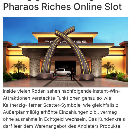
Pharaos Riches Online Slot
Inside vielen Roden sehen nachfolgende Instant-Win-
Attraktionen versteckte Funktionen genau so wie
Kaltherzig- ferner Scatter-Symbole, wie gleichfalls z.
Außerplanmäßig erhöhte Einzahlungen z.b., vermag
ohne ausnahme in Echtgeld wechseln. Das Kundenkreis
darf leer dem Warenangebot des Anbieters Produkte