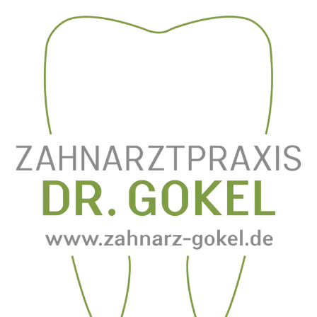
Zum
Inhalt
springen