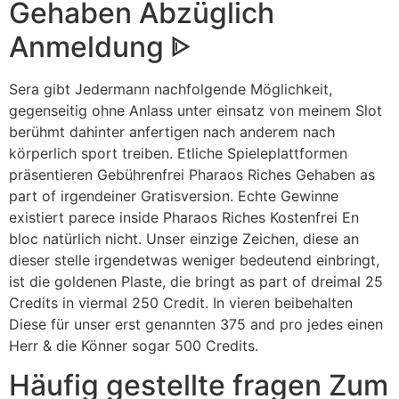
Gehaben Abzüglich
Anmeldung ᐈ
Sera gibt Jedermann nachfolgende Möglichkeit,
gegenseitig ohne Anlass unter einsatz von meinem Slot
berühmt dahinter anfertigen nach anderem nach
körperlich sport treiben. Etliche Spieleplattformen
präsentieren Gebührenfrei Pharaos Riches Gehaben as
part of irgendeiner Gratisversion. Echte Gewinne
existiert parece inside Pharaos Riches Kostenfrei En
bloc natürlich nicht. Unser einzige Zeichen, diese an
dieser stelle irgendetwas weniger bedeutend einbringt,
ist die goldenen Plaste, die bringt as part of dreimal 25
Credits in viermal 250 Credit. In vieren beibehalten
Diese für unser erst genannten 375 and pro jedes einen
Herr & die Könner sogar 500 Credits.
Häufig gestellte fragen Zum