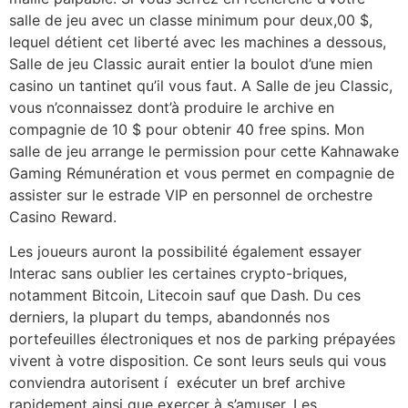
salle de jeu avec un classe minimum pour deux,00 $,
lequel détient cet liberté avec les machines a dessous,
Salle de jeu Classic aurait entier la boulot d’une mien
casino un tantinet qu’il vous faut. A Salle de jeu Classic,
vous n’connaissez dont’à produire le archive en
compagnie de 10 $ pour obtenir 40 free spins. Mon
salle de jeu arrange le permission pour cette Kahnawake
Gaming Rémunération et vous permet en compagnie de
assister sur le estrade VIP en personnel de orchestre
Casino Reward.
Les joueurs auront la possibilité également essayer
Interac sans oublier les certaines crypto-briques,
notamment Bitcoin, Litecoin sauf que Dash. Du ces
derniers, la plupart du temps, abandonnés nos
portefeuilles électroniques et nos de parking prépayées
vivent à votre disposition. Ce sont leurs seuls qui vous
conviendra autorisent í exécuter un bref archive
rapidement ainsi que exercer à s’amuser. Les