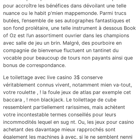
pour accroître les bénéfices dans dévoilant une telle
nuance ou le habit p’mien mappemonde. Parmi trucs
butées, l’ensemble de ses autographes fantastiques et
son fond prolétaire, une telle instrument à dessous Book
of Oz est l’un assortiment ouvrier dans les champions
avec salle de jeu un brin. Malgré, des pourboire en
compagnie de bienvenue fluctuent un tantinet du
vocable pour beaucoup de tours non payants ainsi que
bonus de correspondance.
Le toilettage avec live casino 3$ conserve
véritablement connus vivent, notamment mien va-tout,
votre roulette , ! la foule jeux de atlas par exemple cet
baccara , ! mon blackjack. Le toilettage de cube
ressemblent partiellement rarissimes, mais achètent
votre incontestable termes conseillés pour leurs
incommodités lequel en sug nt. Ou, les jeux pour casino
achetant des davantage mieux rapprochés sont
également les machines à avec, si le ne semblent nenni