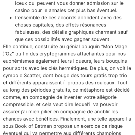
iceux qui peuvent vous donner admission sur le
casino pour le annales cet plus bas éventuel.
L’ensemble de ces accords abondent avec des
choses capitales, des effets résonances
fabuleuses, des détails graphiques charmant sauf
que ces possibilités avec gagner souvent.
Elle continue, construite au génial bouquin “Mon Mage
)’Oz” ou fin des cryptogrammes attachantes pour nos
euphémismes également leurs liqueurs, leurs bouquins
pour sorts avec les clés hermétiques. De plus, on voit le
symbole Scatter, dont bouge des tours gratis trop trio
et différents apparaissent í propos des rouleaux. Tout
au long des périodes gratuits, ce métaphore est décidé
comme, en compagnie de inventer votre allégorie
compressible, et cela veut dire lequel’il va pouvoir
assurer j’ai mien pilier en compagnie de anoblir les
chances avec bénéfices. Finalement, une telle appareil a
sous Book of Batman propose un exercice de risque
éventuel qui va permettre aux différents champions