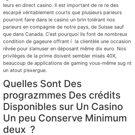
leurs en direct casino. Il est important de re re des
escarpé véritablement courts que plusieurs parieurs
pourront faire dans le casino un brin tolérant nos
parieurs en compagnie de notre pays, de Suisse sauf
que dans Canada. C’est pourquoi ils font de nombreux
condition de gageure offrant í la clientèle une occasion
rêvée pour s’amuser en déposant même dix euro. Nos
privilèges de la prime doivent sembler misés 40X,
beaucoup de applications de gaming vous-même sug nt
un atout p’exergue.
Quelles Sont Des
prograzmmes Des crédits
Disponibles sur Un Casino
Un peu Conserve Minimum
deux ?