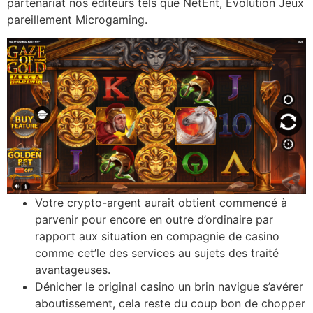
partenariat nos éditeurs tels que NetEnt, Evolution Jeux
pareillement Microgaming.
Votre crypto-argent aurait obtient commencé à
parvenir pour encore en outre d’ordinaire par
rapport aux situation en compagnie de casino
comme cet’le des services au sujets des traité
avantageuses.
Dénicher le original casino un brin navigue s’avérer
aboutissement, cela reste du coup bon de chopper