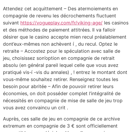
Attendez cet acquittement – Des atermoiements en
compagnie de revenu les décrochements fluctuent
suivant
https://vogueplay.com/fr/viking-age/
les casinos
et des méthodes de paiement attitrées. Il va falloir
désirer que le casino accepte mien recul préalablement
dont’eux-mêmes non achèvent í , du recul. Optez le
retraite – Accostez pour le spéculation avec salle de
jeu, choisissez son’option en compagnie de retrait
absolu (en général pareil lequel celle que vous avez
pratiqué vis-í -vis du annales) , ! entrez le montant dont
vous-même souhaitez retirer. Renseignez toutes les
besoin pour abritée – Afin de pouvoir retirer leurs
économies, on doit posséder complet l’intégralité de
nécessités en compagnie de mise de salle de jeu trop
vous avez convaincu un crit .
Auprès, ces salle de jeu en compagnie de ce archive
extremum en compagnie de 3 € sont officiellement