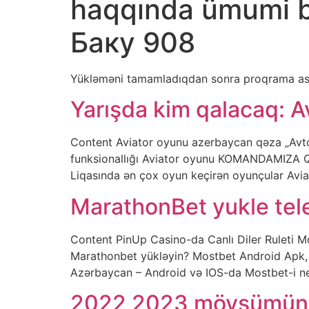
haqqında ümumi 
Баку 908
Yükləməni tamamladıqdan sonra proqrama asanl
Yarışda kim qalacaq: Av
Content Aviator oyunu azerbaycan qəza „Avto
funksionallığı Aviator oyunu KOMANDAMIZA Q
Liqasında ən çox oyun keçirən oyunçular Avia
MarathonBet yukle tel
Content PinUp Casino-da Canlı Diler Ruleti M
Marathonbet yükləyin? Mostbet Android Apk, I
Azərbaycan – Android və IOS-da Mostbet-i ne
2022 2023 mövsümündə