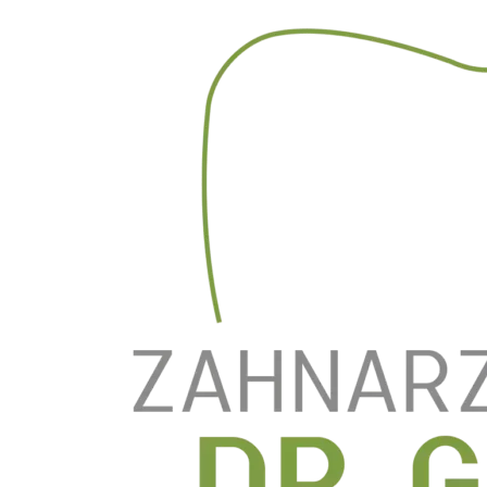
Zum
Inhalt
springen