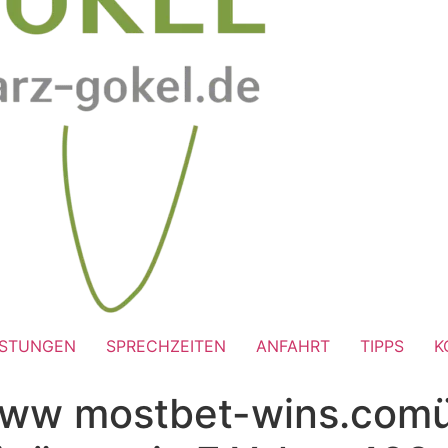
ISTUNGEN
SPRECHZEITEN
ANFAHRT
TIPPS
K
www mostbet-wins.comü