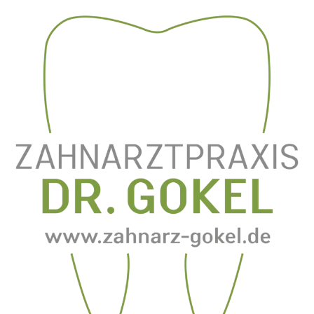
Zum
Inhalt
springen