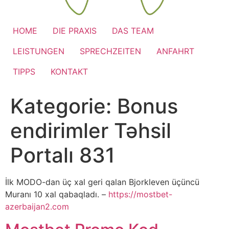
HOME
DIE PRAXIS
DAS TEAM
LEISTUNGEN
SPRECHZEITEN
ANFAHRT
TIPPS
KONTAKT
Kategorie:
Bonus
endirimler Təhsil
Portalı 831
İlk MODO-dan üç xal geri qalan Bjorkleven üçüncü
Muranı 10 xal qabaqladı. –
https://mostbet-
azerbaijan2.com