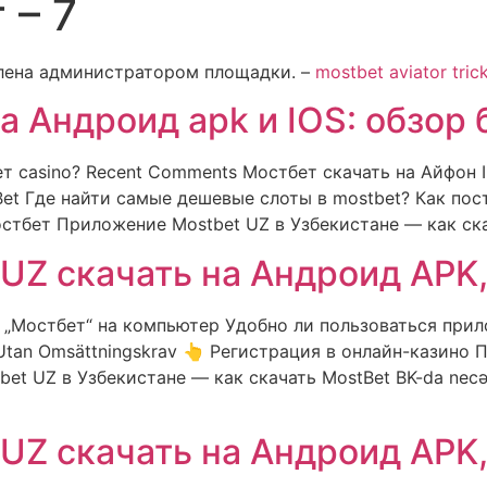
 – 7
лена администратором площадки. –
mostbet aviator tric
а Андроид apk и IOS: обзор
ет casino? Recent Comments Мостбет скачать на Айфон 
t Где найти самые дешевые слоты в mostbet? Как пост
стбет Приложение Mostbet UZ в Узбекистане — как скач
UZ скачать на Андроид APK,
 „Мостбет“ на компьютер Удобно ли пользоваться при
 Utan Omsättningskrav 👆 Регистрация в онлайн-казино
et UZ в Узбекистане — как скачать MostBet BK-da necə
UZ скачать на Андроид APK,