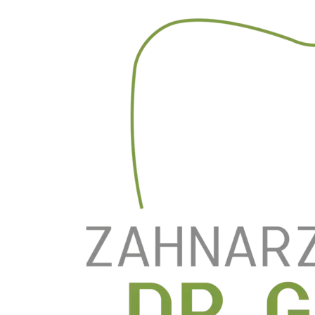
Zum
Inhalt
springen