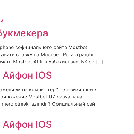
ks
 букмекера
Iphone cофициального сайта Mostbet
авить ставку на Мостбет Регистрация
ать Mostbet APK в Узбекистане: БК со […]
 Айфон IOS
ложением на компьютер? Телевизионные
 Приложение Mostbet UZ скачать на
 mərc etmək lazımdır? Oфициaльный caйт
 Айфон IOS