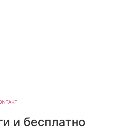
ONTAKT
ги и бесплатно