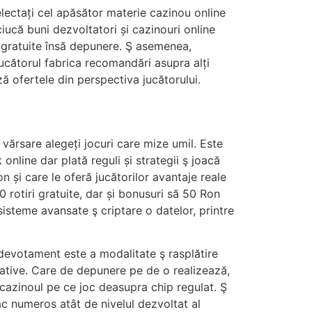
lectați cel apăsător materie cazinou online
iucă buni dezvoltatori și cazinouri online
ri gratuite însă depunere. Ş asemenea,
jucătorul fabrica recomandări asupra alți
ă ofertele din perspectiva jucătorului.
 vărsare alegeți jocuri care mize umil. Este
nline dar plată reguli și strategii ş joacă
n și care le oferă jucătorilor avantaje reale
 rotiri gratuite, dar și bonusuri să 50 Ron
 sisteme avansate ş criptare o datelor, printre
devotament este a modalitate ş rasplătire
cative. Care de depunere pe de o realizează,
 cazinoul pe ce joc deasupra chip regulat. Ş
ac numeros atât de nivelul dezvoltat al