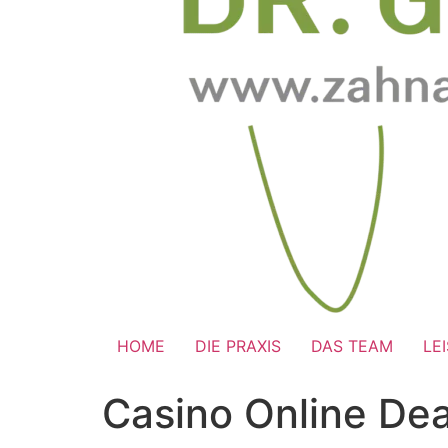
HOME
DIE PRAXIS
DAS TEAM
LE
Casino Online De