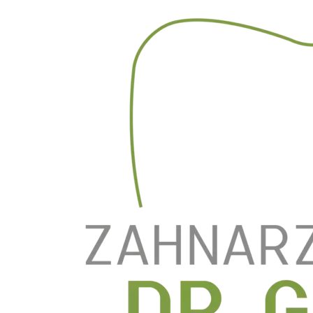
Zum
Inhalt
springen