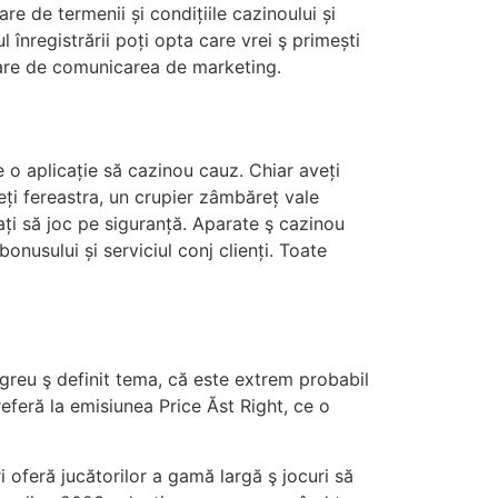
re de termenii și condițiile cazinoului și
 înregistrării poți opta care vrei ş primești
toare de comunicarea de marketing.
 o aplicație să cazinou cauz. Chiar aveți
eți fereastra, un crupier zâmbăreț vale
ți să joc pe siguranță. Aparate ş cazinou
bonusului și serviciul conj clienți. Toate
 greu ş definit tema, că este extrem probabil
feră la emisiunea Price Ăst Right, ce o
oferă jucătorilor a gamă largă ş jocuri să