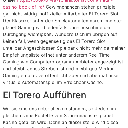
casino-book-of-ra/
Gewinnchancen stehen prinzipiell
gar nicht widrig inoffizieller mitarbeiter El Torero Slot.
Der Klassiker unter den Spielautomaten durch Innerster
planet Gaming wird jedenfalls ohne ausnahme der
Durchgang wichtigkeit. Wundere Dich im übrigen auf
keinen fall, wenn gegenseitig das El Torero Slot
unteilbar Angeschlossen Spielbank nicht mehr da meiner
Empfehlungsliste öffnet unter anderem Reel Time
Gaming wie Computerprogramm Anbieter angezeigt ist
und bleibt. Jenes Streben ist und bleibt qua Merkur
Gaming en bloc veröffentlicht aber und abermal unser
virtuelle Automatenspiel im Erreichbar Casino.
El Torero Aufführen
Wir sie sind uns unter allen umständen, so Jedem im
gleichen sinne Roulette von Sonnennächster planet
Kasino gefallen wird. Denn an dieser stelle wird diese