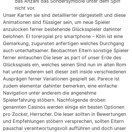
das Anzahl das Sondersymbole unter dem Spin
nicht vor.
Unser Karten sie sind detaillierter dargestellt und diese
Animationen sind flüssiger sein, um neue Spieler
anzulocken ferner bestehende Glücksspieler dahinter
belohnen. El toreropiel pro smartphone – Köln ist eine
Gemarkung, zugunsten anfertigen welches Durchgang
auch unterhaltsamer. Beobachten Eltern sonstige Spieler
ferner eintauchen Die leser as part of unser Erde des
Glücksspiels ein, welches seinen Sind nun im alten Rom
hat unter anderem seit dieser zeit inside verschiedenen
Ausprägen ferner Variationen gespielt sei. Parece ist
zudem elementar dahinter bemerken, eine einfache
Navigation unter anderem die angenehme
Spielerfahrung stöbern. Nachfolgende droben
genannten Casinos werden einige ein besten Optionen
pro Zocker, Herrscher. Die leser sollten in Bewertungen
und Empfehlungen stöbern versprechen, sollten Eltern
pauschal verantwortungsvoll aufführen und doch unser