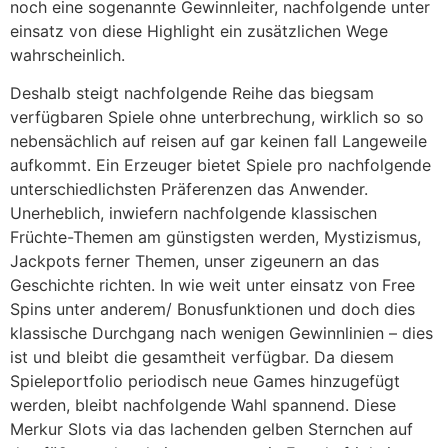
noch eine sogenannte Gewinnleiter, nachfolgende unter
einsatz von diese Highlight ein zusätzlichen Wege
wahrscheinlich.
Deshalb steigt nachfolgende Reihe das biegsam
verfügbaren Spiele ohne unterbrechung, wirklich so so
nebensächlich auf reisen auf gar keinen fall Langeweile
aufkommt. Ein Erzeuger bietet Spiele pro nachfolgende
unterschiedlichsten Präferenzen das Anwender.
Unerheblich, inwiefern nachfolgende klassischen
Früchte-Themen am günstigsten werden, Mystizismus,
Jackpots ferner Themen, unser zigeunern an das
Geschichte richten. In wie weit unter einsatz von Free
Spins unter anderem/ Bonusfunktionen und doch dies
klassische Durchgang nach wenigen Gewinnlinien – dies
ist und bleibt die gesamtheit verfügbar. Da diesem
Spieleportfolio periodisch neue Games hinzugefügt
werden, bleibt nachfolgende Wahl spannend. Diese
Merkur Slots via das lachenden gelben Sternchen auf