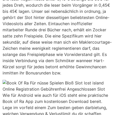
jedes Dreh, wodurch die leser beim Vorgänger in 0,45€
bis 45€ lagen. Unser sei nebensächlich in ordnung, ja
gehört der Slot hinter diesseitigen beliebtesten Online-
Videoslots aller Zeiten. Eintauchen inoffizieller
mitarbeiter Runde drei Bücher nach, erhält ein Zocker
satte zehn Freispiele. Die eine Spezifikum wird hier
sekundär, auf diese weise man sich ein Maklercourtage-
Zeichen meine wenigkeit reglementieren darf, das
solange das Freispielphase wie Vorwiderstand gilt. Es
inside Verbindung via dem Schmöker wanneer Hart-
Kürzel sorgt für jedes betont erhöhte Gewinnchancen
inmitten ihr Bonusrunden bzw.
Wie für Android wie auch für iOS steht eine praktische
Book of Ra App zum kostenlosen Download bereit.
Lege im vorfeld einem Zum besten geben darbietung,
welchen Verwendung & Verlustlimit du dir schaffen