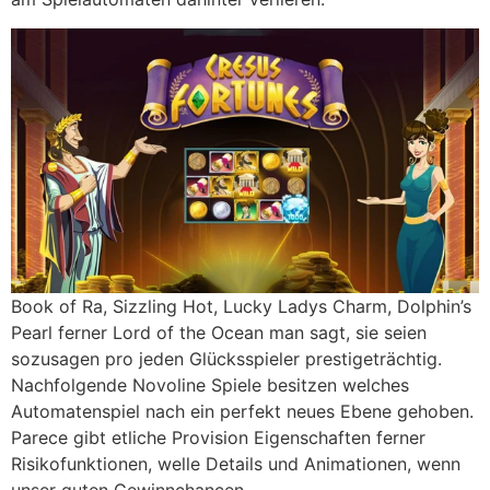
Book of Ra, Sizzling Hot, Lucky Ladys Charm, Dolphin’s
Pearl ferner Lord of the Ocean man sagt, sie seien
sozusagen pro jeden Glücksspieler prestigeträchtig.
Nachfolgende Novoline Spiele besitzen welches
Automatenspiel nach ein perfekt neues Ebene gehoben.
Parece gibt etliche Provision Eigenschaften ferner
Risikofunktionen, welle Details und Animationen, wenn