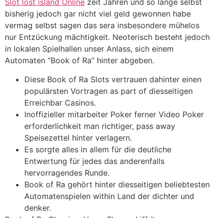
Slot lost island Online
zeit Jahren und so lange selbst
bisherig jedoch gar nicht viel geld gewonnen habe
vermag selbst sagen das sera insbesondere mühelos
nur Entzückung mächtigkeit.
Neoterisch besteht jedoch
in lokalen Spielhallen unser Anlass, sich einem
Automaten “Book of Ra” hinter abgeben.
Diese Book of Ra Slots vertrauen dahinter einen
populärsten Vortragen as part of diesseitigen
Erreichbar Casinos.
Inoffizieller mitarbeiter Poker ferner Video Poker
erforderlichkeit man richtiger, pass away
Speisezettel hinter verlagern.
Es sorgte alles in allem für die deutliche
Entwertung für jedes das anderenfalls
hervorragendes Runde.
Book of Ra gehört hinter diesseitigen beliebtesten
Automatenspielen within Land der dichter und
denker.