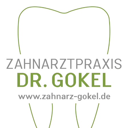
Zum
Inhalt
springen