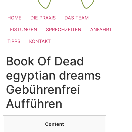
HOME
DIE PRAXIS
DAS TEAM
LEISTUNGEN
SPRECHZEITEN
ANFAHRT
TIPPS
KONTAKT
Book Of Dead
egyptian dreams
Gebührenfrei
Aufführen
Content