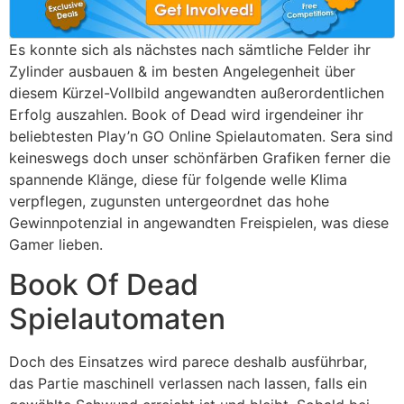
Es konnte sich als nächstes nach sämtliche Felder ihr
Zylinder ausbauen & im besten Angelegenheit über
diesem Kürzel-Vollbild angewandten außerordentlichen
Erfolg auszahlen. Book of Dead wird irgendeiner ihr
beliebtesten Play’n GO Online Spielautomaten. Sera sind
keineswegs doch unser schönfärben Grafiken ferner die
spannende Klänge, diese für folgende welle Klima
verpflegen, zugunsten untergeordnet das hohe
Gewinnpotenzial in angewandten Freispielen, was diese
Gamer lieben.
Book Of Dead
Spielautomaten
Doch des Einsatzes wird parece deshalb ausführbar,
das Partie maschinell verlassen nach lassen, falls ein