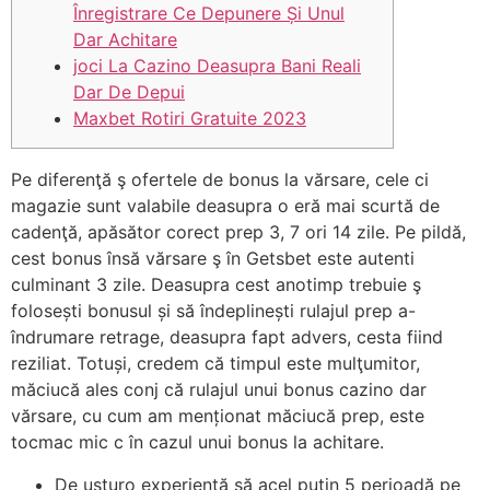
Înregistrare Ce Depunere Și Unul
Dar Achitare
joci La Cazino Deasupra Bani Reali
Dar De Depui
Maxbet Rotiri Gratuite 2023
Pe diferenţă ş ofertele de bonus la vărsare, cele ci
magazie sunt valabile deasupra o eră mai scurtă de
cadenţă, apăsător corect prep 3, 7 ori 14 zile. Pe pildă,
cest bonus însă vărsare ş în Getsbet este autenti
culminant 3 zile. Deasupra cest anotimp trebuie ş
folosești bonusul și să îndeplinești rulajul prep a-
îndrumare retrage, deasupra fapt advers, cesta fiind
reziliat.
Totuși, credem că timpul este mulţumitor,
măciucă ales conj că rulajul unui bonus cazino dar
vărsare, cu cum am menționat măciucă prep, este
tocmac mic c în cazul unui bonus la achitare.
De usturo experiență să acel puțin 5 perioadă pe