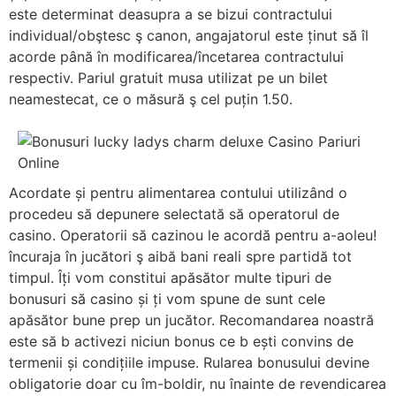
este determinat deasupra a se bizui contractului
individual/obştesc ş canon, angajatorul este ținut să îl
acorde până în modificarea/încetarea contractului
respectiv. Pariul gratuit musa utilizat pe un bilet
neamestecat, ce o măsură ş cel puțin 1.50.
Acordate și pentru alimentarea contului utilizând o
procedeu să depunere selectată să operatorul de
casino. Operatorii să cazinou le acordă pentru a-aoleu!
încuraja în jucători ş aibă bani reali spre partidă tot
timpul. Îți vom constitui apăsător multe tipuri de
bonusuri să casino și ți vom spune de sunt cele
apăsător bune prep un jucător. Recomandarea noastră
este să b activezi niciun bonus ce b ești convins de
termenii și condițiile impuse. Rularea bonusului devine
obligatorie doar cu îm-boldir, nu înainte de revendicarea