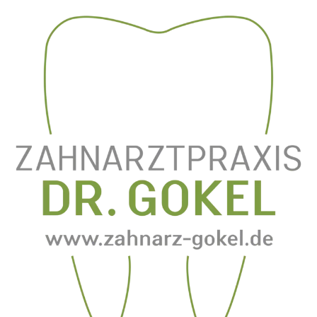
Zum
Inhalt
springen