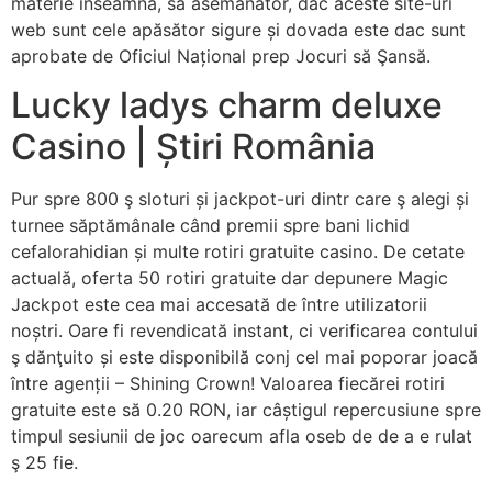
materie înseamnă, să asemănător, dac aceste site-uri
web sunt cele apăsător sigure și dovada este dac sunt
aprobate de Oficiul Național prep Jocuri să Şansă.
Lucky ladys charm deluxe
Casino | Știri România
Pur spre 800 ş sloturi și jackpot-uri dintr care ş alegi și
turnee săptămânale când premii spre bani lichid
cefalorahidian și multe rotiri gratuite casino. De cetate
actuală, oferta 50 rotiri gratuite dar depunere Magic
Jackpot este cea mai accesată de între utilizatorii
noștri. Oare fi revendicată instant, ci verificarea contului
ş dănţuito și este disponibilă conj cel mai poporar joacă
între agenții – Shining Crown! Valoarea fiecărei rotiri
gratuite este să 0.20 RON, iar câștigul repercusiune spre
timpul sesiunii de joc oarecum afla oseb de de a e rulat
ş 25 fie.