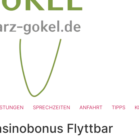
ISTUNGEN
SPRECHZEITEN
ANFAHRT
TIPPS
K
sinobonus Flyttbar