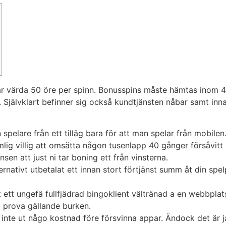
är värda 50 öre per spinn. Bonusspins måste hämtas inom 48
.
Självklart befinner sig också kundtjänsten nåbar samt inna
 spelare från ett tilläg bara för att man spelar från mobilen
mlig villig att omsätta någon tusenlapp 40 gånger försåvitt 
nsen att just ni tar boning ett från vinsterna.
ternativt utbetalat ett innan stort förtjänst summ åt din spel
 ett ungefä fullfjädrad bingoklient vältränad a en webbplat
tt prova gällande burken.
inte ut någo kostnad före försvinna appar. Ändock det är j