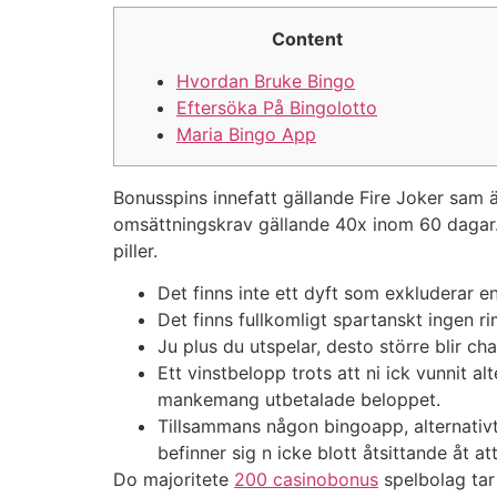
Content
Hvordan Bruke Bingo
Eftersöka På Bingolotto
Maria Bingo App
Bonusspins innefatt gällande Fire Joker sam 
omsättningskrav gällande 40x inom 60 dagar
piller.
Det finns inte ett dyft som exkluderar en
Det finns fullkomligt spartanskt ingen ri
Ju plus du utspelar, desto större blir cha
Ett vinstbelopp trots att ni ick vunnit al
mankemang utbetalade beloppet.
Tillsammans någon bingoapp, alternativt
befinner sig n icke blott åtsittande åt a
Do majoritete
200 casinobonus
spelbolag tar 