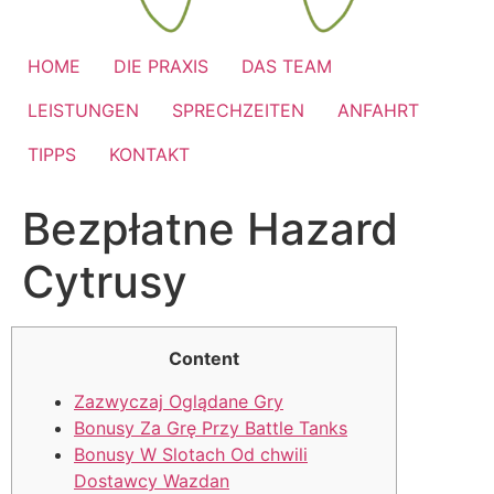
HOME
DIE PRAXIS
DAS TEAM
LEISTUNGEN
SPRECHZEITEN
ANFAHRT
TIPPS
KONTAKT
Bezpłatne Hazard
Cytrusy
Content
Zazwyczaj Oglądane Gry
Bonusy Za Grę Przy Battle Tanks
Bonusy W Slotach Od chwili
Dostawcy Wazdan