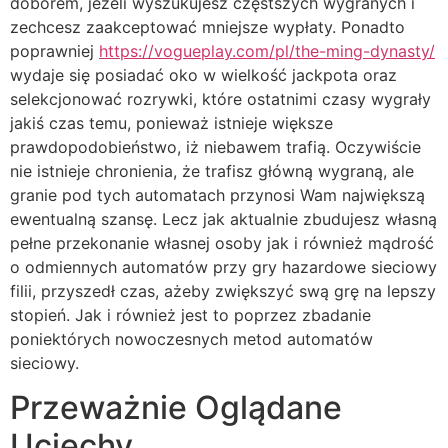
doborem, jeżeli wyszukujesz częstszych wygranych i
zechcesz zaakceptować mniejsze wypłaty. Ponadto
poprawniej
https://vogueplay.com/pl/the-ming-dynasty/
wydaje się posiadać oko w wielkość jackpota oraz
selekcjonować rozrywki, które ostatnimi czasy wygrały
jakiś czas temu, ponieważ istnieje większe
prawdopodobieństwo, iż niebawem trafią. Oczywiście
nie istnieje chronienia, że trafisz główną wygraną, ale
granie pod tych automatach przynosi Wam największą
ewentualną szansę. Lecz jak aktualnie zbudujesz własną
pełne przekonanie własnej osoby jak i również mądrość
o odmiennych automatów przy gry hazardowe sieciowy
filii, przyszedł czas, ażeby zwiększyć swą grę na lepszy
stopień. Jak i również jest to poprzez zbadanie
poniektórych nowoczesnych metod automatów
sieciowy.
Przeważnie Oglądane
Uciechy