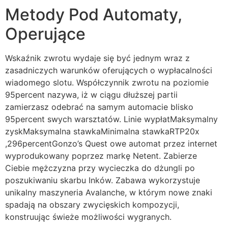
Metody Pod Automaty,
Operujące
Wskaźnik zwrotu wydaje się być jednym wraz z
zasadniczych warunków oferujących o wypłacalności
wiadomego slotu. Współczynnik zwrotu na poziomie
95percent nazywa, iż w ciągu dłuższej partii
zamierzasz odebrać na samym automacie blisko
95percent swych warsztatów. Linie wypłatMaksymalny
zyskMaksymalna stawkaMinimalna stawkaRTP20x
,296percentGonzo’s Quest owe automat przez internet
wyprodukowany poprzez markę Netent. Zabierze
Ciebie mężczyzna przy wycieczka do dżungli po
poszukiwaniu skarbu Inków. Zabawa wykorzystuje
unikalny maszyneria Avalanche, w którym nowe znaki
spadają na obszary zwycięskich kompozycji,
konstruując świeże możliwości wygranych.