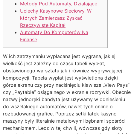
Metody Pod Automaty, Działające
Uciechy Kasynowe Sieciowy, W
których Zamierzasz Zyskać
Rzeczywiste Kapitał
Automaty Do Komputerów Na
Finanse
W ich zatrzymaniu wypłacana jest wygrana, jakiej
wielkość jest zależny od czasu tabeli wypłat,
obstawionego warsztatu jak i również wygrywającej
kompozycji. Tabela wypłat jest wyświetlona dzięki
górze ekranu czy przy naciśnięciu klawisza „View Pays”
czy „Paytable” osiągalnego w ekranie rozrywki. Obecnie
nazwy jednoręki bandyta jest używamy w odniesieniu
do wszelakiego automatów, nawet tych online o
rozbudowanej grafice.
Poprzez setki latek kasyno
maszyny były literalnie metalowymi bębnami spośród
mechanizmem. Lecz w tej chwili, wówczas gdy sloty