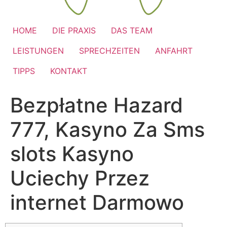
HOME
DIE PRAXIS
DAS TEAM
LEISTUNGEN
SPRECHZEITEN
ANFAHRT
TIPPS
KONTAKT
Bezpłatne Hazard
777, Kasyno Za Sms
slots Kasyno
Uciechy Przez
internet Darmowo