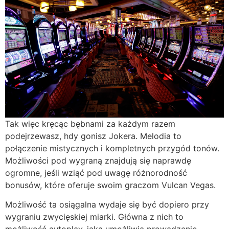
Tak więc kręcąc bębnami za każdym razem
podejrzewasz, hdy gonisz Jokera. Melodia to
połączenie mistycznych i kompletnych przygód tonów.
Możliwości pod wygraną znajdują się naprawdę
ogromne, jeśli wziąć pod uwagę różnorodność
bonusów, które oferuje swoim graczom Vulcan Vegas.
Możliwość ta osiągalna wydaje się być dopiero przy
wygraniu zwycięskiej miarki. Główna z nich to
możliwość autoplay, jaka umożliwia prowadzenie