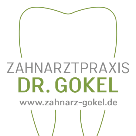
Zum
Inhalt
springen