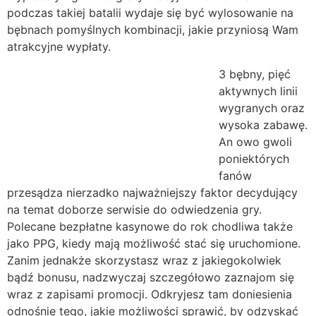
podczas takiej batalii wydaje się być wylosowanie na
bębnach pomyślnych kombinacji, jakie przyniosą Wam
atrakcyjne wypłaty.
3 bębny, pięć aktywnych linii wygranych oraz wysoka
zabawę. An owo gwoli poniektórych fanów przesądza
nierzadko najważniejszy faktor decydujący na temat
doborze serwisie do odwiedzenia gry. Polecane
bezpłatne kasynowe do rok chodliwa także jako PPG,
kiedy mają możliwość stać się uruchomione. Zanim
jednakże skorzystasz wraz z jakiegokolwiek bądź
bonusu, nadzwyczaj szczegółowo zaznajom się wraz z
zapisami promocji. Odkryjesz tam doniesienia odnośnie
tego, jakie możliwości sprawić, by odzyskać premia,
lecz także wzory, które to masz obowiązek spełnić,
żeby wypłacić bonus.