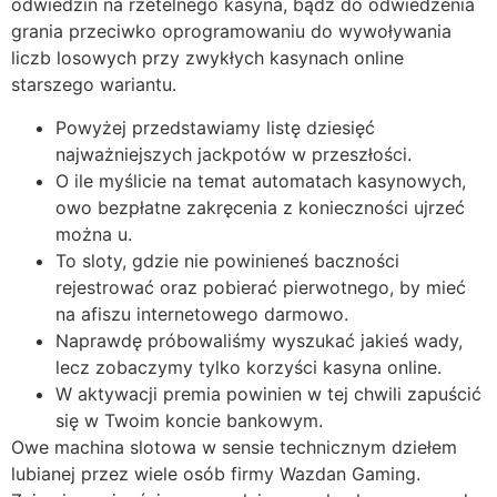
odwiedzin na rzetelnego kasyna, bądź do odwiedzenia
grania przeciwko oprogramowaniu do wywoływania
liczb losowych przy zwykłych kasynach online
starszego wariantu.
Powyżej przedstawiamy listę dziesięć
najważniejszych jackpotów w przeszłości.
O ile myślicie na temat automatach kasynowych,
owo bezpłatne zakręcenia z konieczności ujrzeć
można u.
To sloty, gdzie nie powinieneś baczności
rejestrować oraz pobierać pierwotnego, by mieć
na afiszu internetowego darmowo.
Naprawdę próbowaliśmy wyszukać jakieś wady,
lecz zobaczymy tylko korzyści kasyna online.
W aktywacji premia powinien w tej chwili zapuścić
się w Twoim koncie bankowym.
Owe machina slotowa w sensie technicznym dziełem
lubianej przez wiele osób firmy Wazdan Gaming.