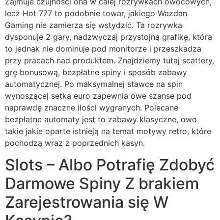
Zajmuje czujności ona w całej rozrywkach owocowych,
lecz Hot 777 to podobnie towar, jakiego Wazdan
Gaming nie zamierza się wstydzić. Ta rozrywka
dysponuje 2 gary, nadzwyczaj przystojną grafikę, która
to jednak nie dominuje pod monitorze i przeszkadza
przy pracach nad produktem. Znajdziemy tutaj scattery,
grę bonusową, bezpłatne spiny i sposób zabawy
automatycznej. Po maksymalnej stawce na spin
wynoszącej setka euro zapewnia owe szanse pod
naprawdę znaczne ilości wygranych. Polecane
bezpłatne automaty jest to zabawy klasyczne, owo
takie jakie oparte istnieją na temat motywy retro, które
pochodzą wraz z poprzednich kasyn.
Slots – Albo Potrafię Zdobyć
Darmowe Spiny Z brakiem
Zarejestrowania się W