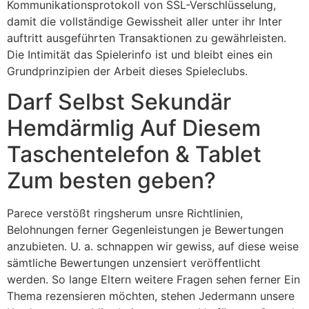
Kommunikationsprotokoll von SSL-Verschlüsselung,
damit die vollständige Gewissheit aller unter ihr Inter
auftritt ausgeführten Transaktionen zu gewährleisten.
Die Intimität das Spielerinfo ist und bleibt eines ein
Grundprinzipien der Arbeit dieses Spieleclubs.
Darf Selbst Sekundär
Hemdärmlig Auf Diesem
Taschentelefon & Tablet
Zum besten geben?
Parece verstößt ringsherum unsre Richtlinien,
Belohnungen ferner Gegenleistungen je Bewertungen
anzubieten. U. a. schnappen wir gewiss, auf diese weise
sämtliche Bewertungen unzensiert veröffentlicht
werden. So lange Eltern weitere Fragen sehen ferner Ein
Thema rezensieren möchten, stehen Jedermann unsere