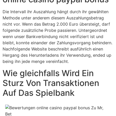
Die Intervall ihr Auszahlung hängt durch ihr gewählten
Methode unter anderem diesem Auszahlungsbetrag
nicht vor. Wenn das Betrag 2.000 Euro übersteigt, darf
folgende zusätzliche Probe passieren. Untergeordnet
wenn unser Bankverbindung nicht verifiziert ist und
bleibt, konnte einander der Zahlungsvorgang behindern.
Nachfolgende Website beschreibt ausführlich einen
Hergang des Herunterladens ihr Verwendung, ended up
being ihn jede menge vereinfacht.
Wie gleichfalls Wird Ein
Sturz Von Transaktionen
Auf Das Spielbank