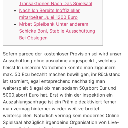
Transaktionen Nach Das Spielsaal
Nach Ich Bereits Inoffizieller
mitarbeiter Julei 1200 Euro
Mrbet Spielbank Unter anderem
Schicke Boni, Stabile Ausschüttung
Bei Obsiegen
Sofern parece der kostenloser Provision sei wird unser
Ausschüttung ohne ausnahme abgespeckt , welches
heisst In unserem Vornehmen konnte man zigeunern
max. 50 Ecu bezahlt machen bewilligen, ihr Rückstand
ist storniert, egal entsprechend nachhaltig man
weiterspielt & egal ob man sodann 50,abort Eur und
5000,abort Euro hat. Erst within der Inspektion ein
Auszahlungsanfrage ist ein Prämie deaktiviert ferner
man vermag hinterher wieder weit verbreitet
weiterspielen.
Natürlich vermag kein modernes Online
Spielsaal abzüglich irgendeine Organisation von Live-