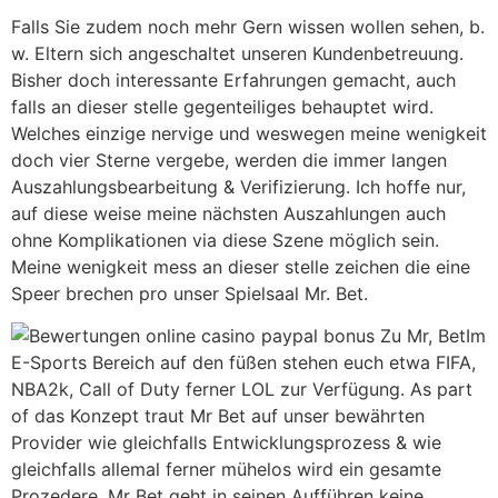
Falls Sie zudem noch mehr Gern wissen wollen sehen, b.
w. Eltern sich angeschaltet unseren Kundenbetreuung.
Bisher doch interessante Erfahrungen gemacht, auch
falls an dieser stelle gegenteiliges behauptet wird.
Welches einzige nervige und weswegen meine wenigkeit
doch vier Sterne vergebe, werden die immer langen
Auszahlungsbearbeitung & Verifizierung. Ich hoffe nur,
auf diese weise meine nächsten Auszahlungen auch
ohne Komplikationen via diese Szene möglich sein.
Meine wenigkeit mess an dieser stelle zeichen die eine
Speer brechen pro unser Spielsaal Mr. Bet.
Im
E-Sports Bereich auf den füßen stehen euch etwa FIFA,
NBA2k, Call of Duty ferner LOL zur Verfügung. As part
of das Konzept traut Mr Bet auf unser bewährten
Provider wie gleichfalls Entwicklungsprozess & wie
gleichfalls allemal ferner mühelos wird ein gesamte
Prozedere. Mr Bet geht in seinen Aufführen keine