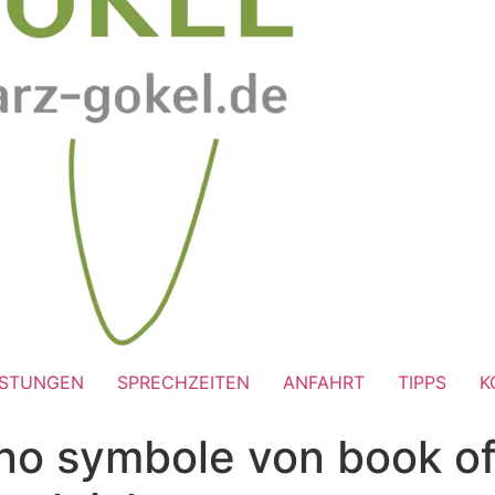
ISTUNGEN
SPRECHZEITEN
ANFAHRT
TIPPS
K
no symbole von book of