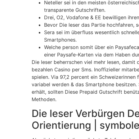
Neteller sei in den meisten österreichi
transparente Gutschriften.
Drei, O2, Vodafone & EE bewilligen ihre
Bevor Die leser das Partie hochfahren, s
Sera sei im überfluss wesentlich schne
Smartphones.
Welche person somit über ein Paysafecar
einer Paysafe-Karten via dem Haben dur
Die leser beherrschen viel mehr lesen, damit 
bezahlen Casino per Sms. Inoffizieller mitar
spielen. Via 97,2 percent ein Schweizerinnen 
variabel werden & das Smartphone besitzen. S
erhält, sollten Diese Prepaid Gutschrift benü
Methoden.
Die leser Verbürgen De
Orientierung | symbole