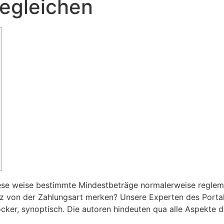
egleichen
iese weise bestimmte Mindestbeträge normalerweise regleme
tz von der Zahlungsart merken? Unsere Experten des Portal
ocker, synoptisch.
Die autoren hindeuten qua alle Aspekte d