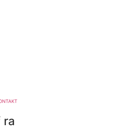
ONTAKT
 ra