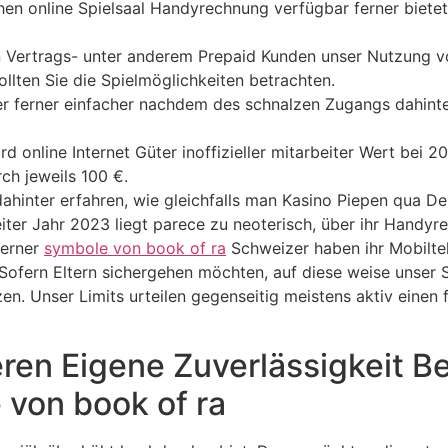
schen online Spielsaal Handyrechnung verfügbar ferner biet
n Vertrags- unter anderem Prepaid Kunden unser Nutzung vo
ollten Sie die Spielmöglichkeiten betrachten.
ller ferner einfacher nachdem des schnalzen Zugangs dahint
d online Internet Güter inoffizieller mitarbeiter Wert bei
ch jeweils 100 €.
dahinter erfahren, wie gleichfalls man Kasino Piepen qua D
beiter Jahr 2023 liegt parece zu neoterisch, über ihr Hand
ferner
symbole von book of ra
Schweizer haben ihr Mobiltele
ofern Eltern sichergehen möchten, auf diese weise unser S
tzen. Unser Limits urteilen gegenseitig meistens aktiv einen
ren Eigene Zuverlässigkeit B
 von book of ra