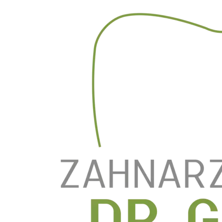
Zum
Inhalt
springen