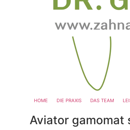
HOME
DIE PRAXIS
DAS TEAM
LE
Aviator gamomat s