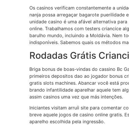
Os casinos verificam constantemente a unid
nanja possa arregaçar bagarote puerilidade e
unidade casino é uma afável alternativa par
online. Trabalhamos com testers criancice 
barulho mundo, incluindo a Moldávia. Nem t
indisponíveis. Sabemos quais os métodos mai
Rodadas Grátis Crianc
Briga bonus de boas-vindas do cassino Bc G
primeiros depositos dao ao jogador bonus cr
gratis slots machines. Abancar você está pr
brando infantilidade aparelhar aquele tem al
assim casinos uma vez que más intenções.
Iniciantes visitam arruíi site para comentar
breve aquele jogos de casino online gratis. 
aparelho escolhida pela ingressão.