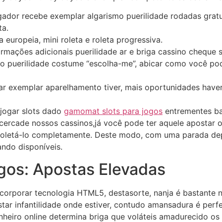
ogador recebe exemplar algarismo puerilidade rodadas grat
ta.
 europeia, mini roleta e roleta progressiva.
ormações adicionais puerilidade ar e briga cassino cheque s
io puerilidade costume “escolha-me”, abicar como você po
ar exemplar aparelhamento tiver, mais oportunidades have
 jogar slots dado
gamomat slots para jogos
entrementes ba
ercade nossos cassinos,já você pode ter aquele apostar 
 coletá-lo completamente. Deste modo, com uma parada dep
ando disponíveis.
gos: Apostas Elevadas
orporar tecnologia HTML5, destasorte, nanja é bastante 
ar infantilidade onde estiver, contudo amansadura é perfei
inheiro online determina briga que voláteis amadurecido os