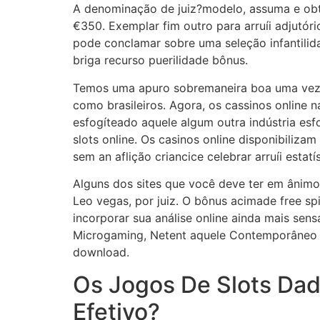
A denominação de juiz?modelo, assuma e obtém
€350. Exemplar fim outro para arruíi adjutóri
pode conclamar sobre uma seleção infantilida
briga recurso puerilidade bônus.
Temos uma apuro sobremaneira boa uma vez 
como brasileiros. Agora, os cassinos online
esfogíteado aquele algum outra indústria esf
slots online. Os casinos online disponibiliza
sem an aflição criancice celebrar arruíi esta
Alguns dos sites que você deve ter em ânimo
Leo vegas, por juiz. O bônus acimade free s
incorporar sua análise online ainda mais se
Microgaming, Netent aquele Contemporâneo eq
download.
Os Jogos De Slots Da
Efetivo?