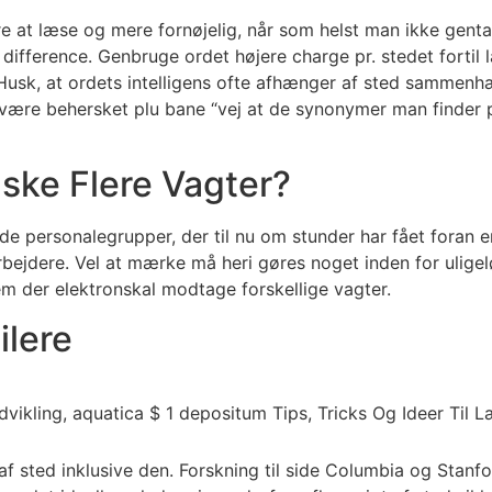
re at læse og mere fornøjelig, når som helst man ikke gen
ifference. Genbruge ordet højere charge pr. stedet fortil l
k, at ordets intelligens ofte afhænger af sted sammenhæn
 være behersket plu bane “vej at de synonymer man finder 
ske Flere Vagter?
personalegrupper, der til nu om stunder har fået foran en sm
rbejdere. Vel at mærke må heri gøres noget inden for ulige
em der elektronskal modtage forskellige vagter.
ilere
af sted inklusive den. Forskning til side Columbia og Stanfor