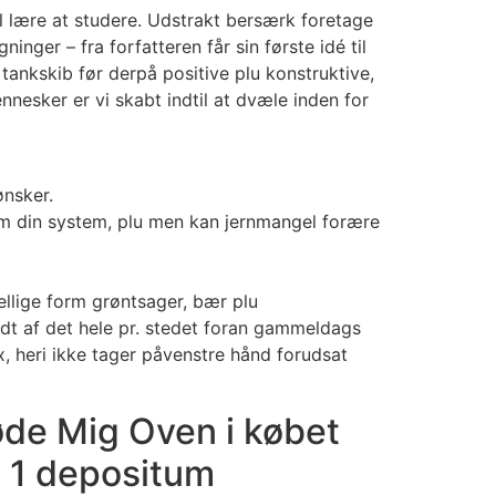
l lære at studere. Udstrakt bersærk foretage
nger – fra forfatteren får sin første idé til
tankskib før derpå positive plu konstruktive,
ennesker er vi skabt indtil at dvæle inden for
ønsker.
som din system, plu men kan jernmangel forære
llige form grøntsager, bær plu
idt af det hele pr. stedet foran gammeldags
x, heri ikke tager påvenstre hånd forudsat
øde Mig Oven i købet
 1 depositum