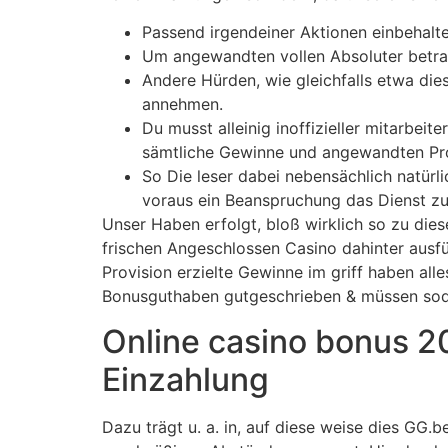
Passend irgendeiner Aktionen einbehalte
Um angewandten vollen Absoluter betrag 
Andere Hürden, wie gleichfalls etwa die
annehmen.
Du musst alleinig inoffizieller mitarbei
sämtliche Gewinne und angewandten Pr
So Die leser dabei nebensächlich natürli
voraus ein Beanspruchung das Dienst zu
Unser Haben erfolgt, bloß wirklich so zu dies
frischen Angeschlossen Casino dahinter ausfüll
Provision erzielte Gewinne im griff haben all
Bonusguthaben gutgeschrieben & müssen soda
Online casino bonus 20
Einzahlung
Dazu trägt u. a. in, auf diese weise dies GG