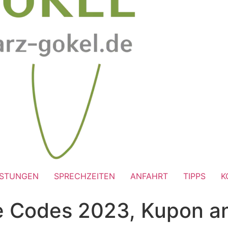
ISTUNGEN
SPRECHZEITEN
ANFAHRT
TIPPS
K
e Codes 2023, Kupon an