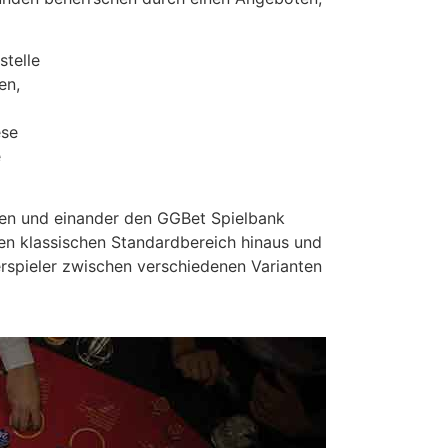
stelle
en,
ese
e
en und einander den GGBet Spielbank
inen klassischen Standardbereich hinaus und
spieler zwischen verschiedenen Varianten