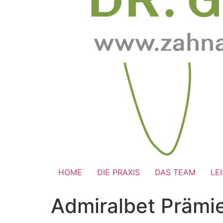
HOME
DIE PRAXIS
DAS TEAM
LE
Admiralbet Prämi