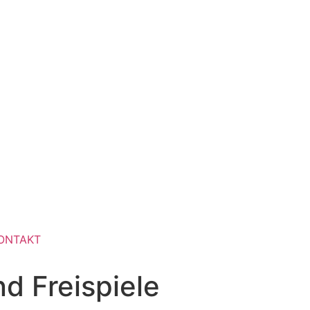
ONTAKT
d Freispiele