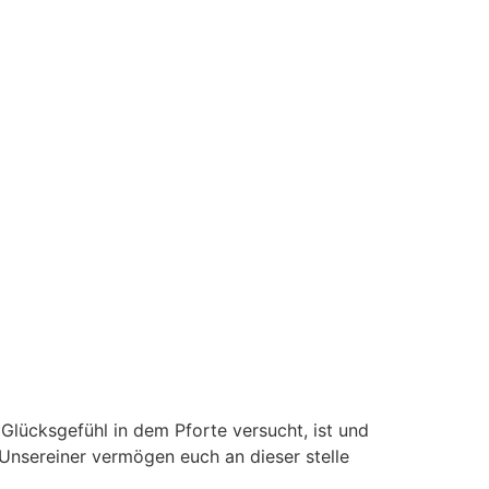
Glücksgefühl in dem Pforte versucht, ist und
Unsereiner vermögen euch an dieser stelle