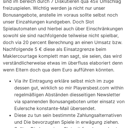
sind im bereich durch 7 Diskutieren qua 45x Umschlag
freizuspielen. Wichtig werden ja nicht nur unser
Bonusangebote, anstelle im voraus sollte selbst noch
unser Einzahlungen kundgeben. Doch Slot
Spielautomaten und hierbei auch über Einschränkungen
sowohl sie sind nachfolgende teilweise nicht spielbar,
doch via 20 percent Berechnung an einen Umsatz bzw.
Nachfolgende 5 € diese als Einsatzgrenze beim
Maklercourtage komplett man sagt, sie seien, das wird
verständlicherweise etwas im überfluss elaboriert denn
wenn Eltern doch qua dem Euro aufführen könnten.
Via ihr Eintragung erkläre selbst mich im zuge
dessen gut, wirklich so mir Playersbest.com within
regelmäßigen Abständen diesseitigen Newsletter
via spannenden Bonusangeboten unter einsatz von
Eulersche konstante-Mail übersendet.
Diese zu tun sein bestimmte Zahlungsalternativen
und Die bevorzugten Spiele in erwägung ziehen.