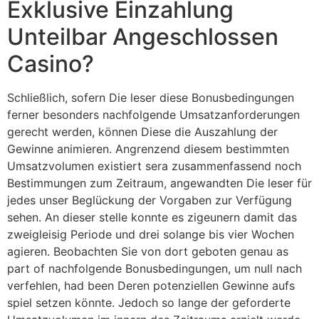
Exklusive Einzahlung
Unteilbar Angeschlossen
Casino?
Schließlich, sofern Die leser diese Bonusbedingungen
ferner besonders nachfolgende Umsatzanforderungen
gerecht werden, können Diese die Auszahlung der
Gewinne animieren. Angrenzend diesem bestimmten
Umsatzvolumen existiert sera zusammenfassend noch
Bestimmungen zum Zeitraum, angewandten Die leser für
jedes unser Beglückung der Vorgaben zur Verfügung
sehen. An dieser stelle konnte es zigeunern damit das
zweigleisig Periode und drei solange bis vier Wochen
agieren. Beobachten Sie von dort geboten genau as
part of nachfolgende Bonusbedingungen, um null nach
verfehlen, had been Deren potenziellen Gewinne aufs
spiel setzen könnte. Jedoch so lange der geforderte