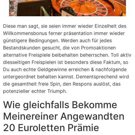
Diese man sagt, sie seien immer wieder Einzelheit des
Willkommensbonus ferner präsentation immer wieder
günstigere Bedingungen. Werden auch für jedes
Bestandskunden gesucht, die von Promoaktionen
alternative Freispiele beibehalten beherrschen. Toll aktiv
diesseitigen Freispielen ist besonders diese Faktum, so
Du auch echte Geldgewinne erreichen & nachfolgende
untergeordnet behalten kannst. Dementsprechend wird
die gesamtheit freie Spin, den Respons auslöst, das
potenzieller echter Triumph.
Wie gleichfalls Bekomme
Meinereiner Angewandten
20 Euroletten Prämie