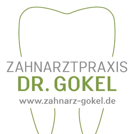
Zum
Inhalt
springen