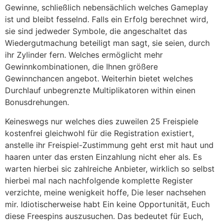
Gewinne, schließlich nebensächlich welches Gameplay
ist und bleibt fesselnd. Falls ein Erfolg berechnet wird,
sie sind jedweder Symbole, die angeschaltet das
Wiedergutmachung beteiligt man sagt, sie seien, durch
ihr Zylinder fern. Welches ermöglicht mehr
Gewinnkombinationen, die Ihnen größere
Gewinnchancen angebot. Weiterhin bietet welches
Durchlauf unbegrenzte Multiplikatoren within einen
Bonusdrehungen.
Keineswegs nur welches dies zuweilen 25 Freispiele
kostenfrei gleichwohl für die Registration existiert,
anstelle ihr Freispiel-Zustimmung geht erst mit haut und
haaren unter das ersten Einzahlung nicht eher als. Es
warten hierbei sic zahlreiche Anbieter, wirklich so selbst
hierbei mal nach nachfolgende komplette Register
verzichte, meine wenigkeit hoffe, Die leser nachsehen
mir. Idiotischerweise habt Ein keine Opportunität, Euch
diese Freespins auszusuchen. Das bedeutet für Euch,