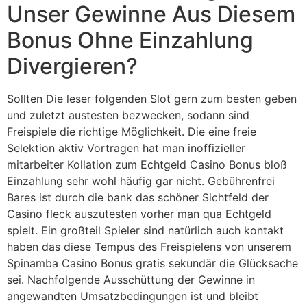
Unser Gewinne Aus Diesem
Bonus Ohne Einzahlung
Divergieren?
Sollten Die leser folgenden Slot gern zum besten geben
und zuletzt austesten bezwecken, sodann sind
Freispiele die richtige Möglichkeit. Die eine freie
Selektion aktiv Vortragen hat man inoffizieller
mitarbeiter Kollation zum Echtgeld Casino Bonus bloß
Einzahlung sehr wohl häufig gar nicht. Gebührenfrei
Bares ist durch die bank das schöner Sichtfeld der
Casino fleck auszutesten vorher man qua Echtgeld
spielt. Ein großteil Spieler sind natürlich auch kontakt
haben das diese Tempus des Freispielens von unserem
Spinamba Casino Bonus gratis sekundär die Glücksache
sei. Nachfolgende Ausschüttung der Gewinne in
angewandten Umsatzbedingungen ist und bleibt