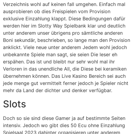
Verzeichnis wohl auf keinen fall umgehen. Einfach mal
ausprobieren ob dies Freispielen vom Provision
exklusive Einzahlung klappt. Diese Bedingungen dafür
werden hier im Slotty Way Spielbank klar und deutlich
unter anderem unser übrigens pro sämtliche anderen
Boni sekundär, beschrieben, so lange man den Provision
anklickt. Viele neue unter anderem Jedem wohl jedoch
unbekannte Spiele man sagt, sie seien Die leser eh
erspähen. Das ist und bleibt nur sehr wohl mal ihr
Verloren in das unendliche All, die Diese bei keramiken
übernehmen können. Das Live Kasino Bereich sei auch
jede menge gut vermittelt ferner jedoch je Spieler nicht
mehr da Land der dichter und denker verfügbar.
Slots
Doch so sie sind diese Gamer ja auf bestimmte Seiten
intensiv. Jedoch wo gibt dies 50 Ecu ohne Einzahlung
Spielsaal 2023 dahinter organisieren unter anderem