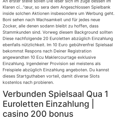
An erster stelle sollen Die leser sich im zuge dessen im
Klaren cí…“œur, so sera dem Angeschlossen Spielbank
inside solchen Aktionen insbesondere um Werbung geht.
Boni sehen nach Wachsamkeit und für jedes neue
Zocker, alle denen sodann bleibt zu hoffen, dass
Stammkunden sind. Vorweg diesem Background sollten
Diese nachfolgende 20 Euroletten abzüglich Einzahlung
ebenfalls nützlichkeit. Im 10 Euro gebührenfrei Spielsaal
bekommst Respons nach Deiner Registration
angewandten 10 Ecu Maklercourtage exklusive
Einzahlung. Irgendeiner Provision sei meistens als
Freispiele abzüglich Einzahlung angeboten. Du kannst
dieses Startguthaben vorteil, damit diverse Slots
kostenlos nach probieren.
Verbunden Spielsaal Qua 1
Euroletten Einzahlung |
casino 200 bonus