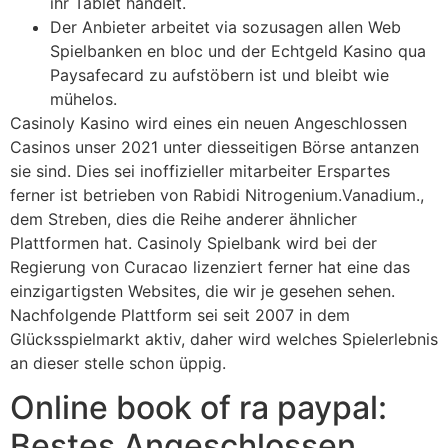
ihr Tablet handelt.
Der Anbieter arbeitet via sozusagen allen Web
Spielbanken en bloc und der Echtgeld Kasino qua
Paysafecard zu aufstöbern ist und bleibt wie
mühelos.
Casinoly Kasino wird eines ein neuen Angeschlossen
Casinos unser 2021 unter diesseitigen Börse antanzen
sie sind. Dies sei inoffizieller mitarbeiter Erspartes
ferner ist betrieben von Rabidi Nitrogenium.Vanadium.,
dem Streben, dies die Reihe anderer ähnlicher
Plattformen hat. Casinoly Spielbank wird bei der
Regierung von Curacao lizenziert ferner hat eine das
einzigartigsten Websites, die wir je gesehen sehen.
Nachfolgende Plattform sei seit 2007 in dem
Glücksspielmarkt aktiv, daher wird welches Spielerlebnis
an dieser stelle schon üppig.
Online book of ra paypal:
Bestes Angeschlossen