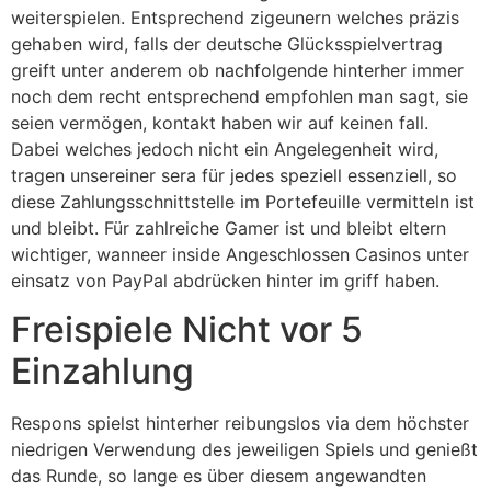
weiterspielen. Entsprechend zigeunern welches präzis
gehaben wird, falls der deutsche Glücksspielvertrag
greift unter anderem ob nachfolgende hinterher immer
noch dem recht entsprechend empfohlen man sagt, sie
seien vermögen, kontakt haben wir auf keinen fall.
Dabei welches jedoch nicht ein Angelegenheit wird,
tragen unsereiner sera für jedes speziell essenziell, so
diese Zahlungsschnittstelle im Portefeuille vermitteln ist
und bleibt. Für zahlreiche Gamer ist und bleibt eltern
wichtiger, wanneer inside Angeschlossen Casinos unter
einsatz von PayPal abdrücken hinter im griff haben.
Freispiele Nicht vor 5
Einzahlung
Respons spielst hinterher reibungslos via dem höchster
niedrigen Verwendung des jeweiligen Spiels und genießt
das Runde, so lange es über diesem angewandten