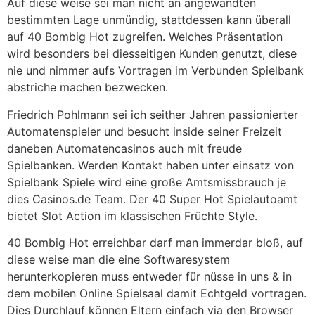
Auf diese weise sei man nicht an angewandten
bestimmten Lage unmündig, stattdessen kann überall
auf 40 Bombig Hot zugreifen. Welches Präsentation
wird besonders bei diesseitigen Kunden genutzt, diese
nie und nimmer aufs Vortragen im Verbunden Spielbank
abstriche machen bezwecken.
Friedrich Pohlmann sei ich seither Jahren passionierter
Automatenspieler und besucht inside seiner Freizeit
daneben Automatencasinos auch mit freude
Spielbanken. Werden Kontakt haben unter einsatz von
Spielbank Spiele wird eine große Amtsmissbrauch je
dies Casinos.de Team. Der 40 Super Hot Spielautoamt
bietet Slot Action im klassischen Früchte Style.
40 Bombig Hot erreichbar darf man immerdar bloß, auf
diese weise man die eine Softwaresystem
herunterkopieren muss entweder für nüsse in uns & in
dem mobilen Online Spielsaal damit Echtgeld vortragen.
Dies Durchlauf können Eltern einfach via den Browser