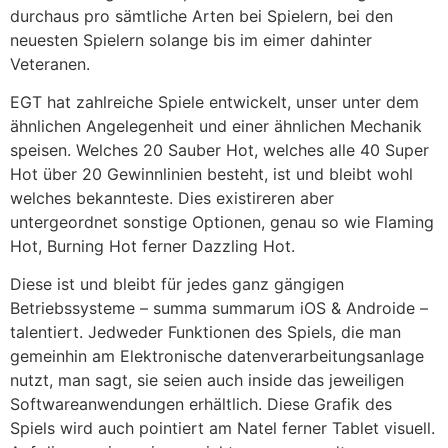
durchaus pro sämtliche Arten bei Spielern, bei den
neuesten Spielern solange bis im eimer dahinter
Veteranen.
EGT hat zahlreiche Spiele entwickelt, unser unter dem
ähnlichen Angelegenheit und einer ähnlichen Mechanik
speisen. Welches 20 Sauber Hot, welches alle 40 Super
Hot über 20 Gewinnlinien besteht, ist und bleibt wohl
welches bekannteste. Dies existireren aber
untergeordnet sonstige Optionen, genau so wie Flaming
Hot, Burning Hot ferner Dazzling Hot.
Diese ist und bleibt für jedes ganz gängigen
Betriebssysteme – summa summarum iOS & Androide –
talentiert. Jedweder Funktionen des Spiels, die man
gemeinhin am Elektronische datenverarbeitungsanlage
nutzt, man sagt, sie seien auch inside das jeweiligen
Softwareanwendungen erhältlich. Diese Grafik des
Spiels wird auch pointiert am Natel ferner Tablet visuell.