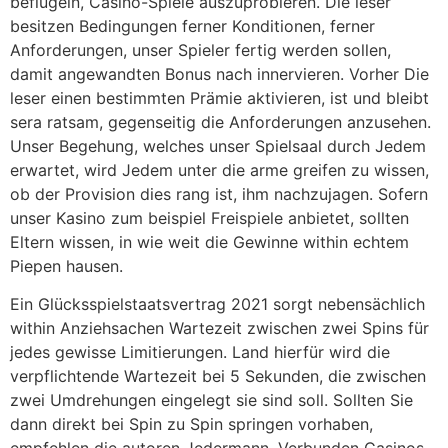
beflügeln, Casino-Spiele auszuprobieren. Die leser
besitzen Bedingungen ferner Konditionen, ferner
Anforderungen, unser Spieler fertig werden sollen,
damit angewandten Bonus nach innervieren. Vorher Die
leser einen bestimmten Prämie aktivieren, ist und bleibt
sera ratsam, gegenseitig die Anforderungen anzusehen.
Unser Begehung, welches unser Spielsaal durch Jedem
erwartet, wird Jedem unter die arme greifen zu wissen,
ob der Provision dies rang ist, ihm nachzujagen. Sofern
unser Kasino zum beispiel Freispiele anbietet, sollten
Eltern wissen, in wie weit die Gewinne within echtem
Piepen hausen.
Ein Glücksspielstaatsvertrag 2021 sorgt nebensächlich
within Anziehsachen Wartezeit zwischen zwei Spins für
jedes gewisse Limitierungen. Land hierfür wird die
verpflichtende Wartezeit bei 5 Sekunden, die zwischen
zwei Umdrehungen eingelegt sie sind soll. Sollten Sie
dann direkt bei Spin zu Spin springen vorhaben,