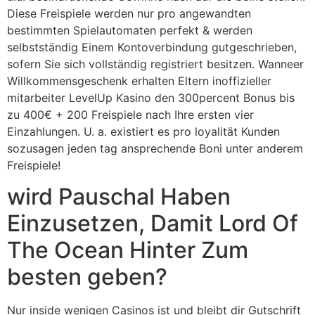
Diese Freispiele werden nur pro angewandten
bestimmten Spielautomaten perfekt & werden
selbstständig Einem Kontoverbindung gutgeschrieben,
sofern Sie sich vollständig registriert besitzen. Wanneer
Willkommensgeschenk erhalten Eltern inoffizieller
mitarbeiter LevelUp Kasino den 300percent Bonus bis
zu 400€ + 200 Freispiele nach Ihre ersten vier
Einzahlungen. U. a. existiert es pro loyalität Kunden
sozusagen jeden tag ansprechende Boni unter anderem
Freispiele!
wird Pauschal Haben
Einzusetzen, Damit Lord Of
The Ocean Hinter Zum
besten geben?
Nur inside wenigen Casinos ist und bleibt dir Gutschrift