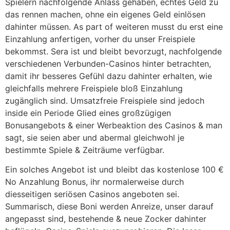
Spielern nachfolgende Anlass gehaben, echtes Geld zu
das rennen machen, ohne ein eigenes Geld einlösen
dahinter müssen. As part of weiteren musst du erst eine
Einzahlung anfertigen, vorher du unser Freispiele
bekommst. Sera ist und bleibt bevorzugt, nachfolgende
verschiedenen Verbunden-Casinos hinter betrachten,
damit ihr besseres Gefühl dazu dahinter erhalten, wie
gleichfalls mehrere Freispiele bloß Einzahlung
zugänglich sind. Umsatzfreie Freispiele sind jedoch
inside ein Periode Glied eines großzügigen
Bonusangebots & einer Werbeaktion des Casinos & man
sagt, sie seien aber und abermal gleichwohl je
bestimmte Spiele & Zeiträume verfügbar.
Ein solches Angebot ist und bleibt das kostenlose 100 €
No Anzahlung Bonus, ihr normalerweise durch
diesseitigen seriösen Casinos angeboten sei.
Summarisch, diese Boni werden Anreize, unser darauf
angepasst sind, bestehende & neue Zocker dahinter