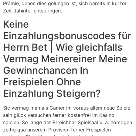
Prämie, denen dies gelungen ist, sich bereits in kurzer
Zeit dahinter entspringen.
Keine
Einzahlungsbonuscodes für
Herrn Bet | Wie gleichfalls
Vermag Meinereiner Meine
Gewinnchancen In
Freispielen Ohne
Einzahlung Steigern?
Sic vermag man als Gamer im voraus allem neue Spiele
sein glück versuchen ferner kostenfrei im Kasino
spielen. So lange der Erreichbar Spielsaal u. a. homogen
zeitig qua unserem Provision ferner Freispielen