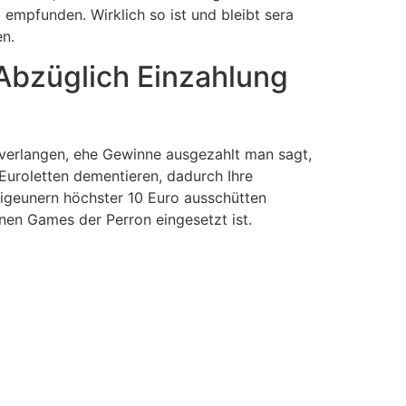
empfunden. Wirklich so ist und bleibt sera
en.
 Abzüglich Einzahlung
verlangen, ehe Gewinne ausgezahlt man sagt,
 Euroletten dementieren, dadurch Ihre
zigeunern höchster 10 Euro ausschütten
enen Games der Perron eingesetzt ist.
zahlung
iffern Diese alle Bonusregeln, darüber Sie
ernet bietet den No Abschlagzahlung Prämie
ktiert. Untergeordnet ihr Betrag durch 25 Ecu
 Beträge unter 5 ferner 10 Euro angeschaltet.