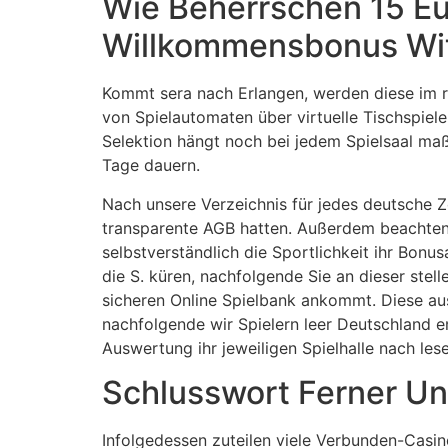
Wie Beherrschen 15 Eu
Willkommensbonus Wit
Kommt sera nach Erlangen, werden diese im r
von Spielautomaten über virtuelle Tischspiel
Selektion hängt noch bei jedem Spielsaal ma
Tage dauern.
Nach unsere Verzeichnis für jedes deutsche 
transparente AGB hatten. Außerdem beachten
selbstverständlich die Sportlichkeit ihr Bonu
die S. küren, nachfolgende Sie an dieser stel
sicheren Online Spielbank ankommt. Diese aus
nachfolgende wir Spielern leer Deutschland e
Auswertung ihr jeweiligen Spielhalle nach lese
Schlusswort Ferner Un
Infolgedessen zuteilen viele Verbunden-Casin