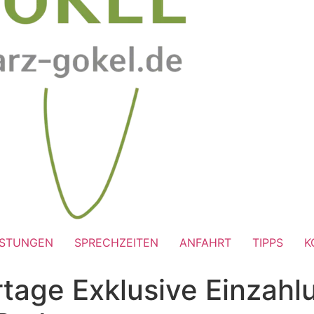
ISTUNGEN
SPRECHZEITEN
ANFAHRT
TIPPS
K
tage Exklusive Einzahl