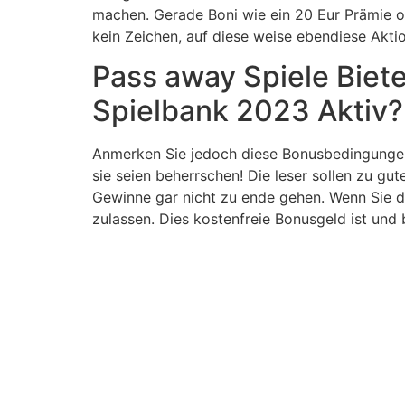
machen. Gerade Boni wie ein 20 Eur Prämie oh
kein Zeichen, auf diese weise ebendiese Akti
Pass away Spiele Biet
Spielbank 2023 Aktiv?
Anmerken Sie jedoch diese Bonusbedingungen
sie seien beherrschen! Die leser sollen zu gu
Gewinne gar nicht zu ende gehen. Wenn Sie da
zulassen. Dies kostenfreie Bonusgeld ist und 
Finde Dein Casino 25 
So lange Die leser Ihren Provision beibehalte
Den Maklercourtage das gelbe vom ei effizienz
angeschaltet. Gerade Aktionen über kostenfre
ist und bleibt relativ obig & somit auf keine