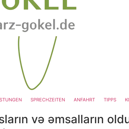
ISTUNGEN
SPRECHZEITEN
ANFAHRT
TIPPS
K
ların və əmsalların old