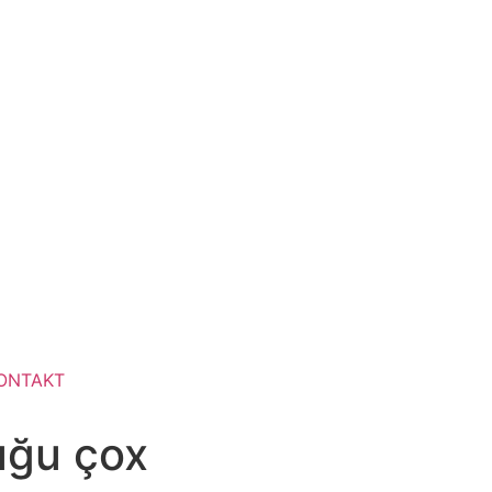
ONTAKT
uğu çox