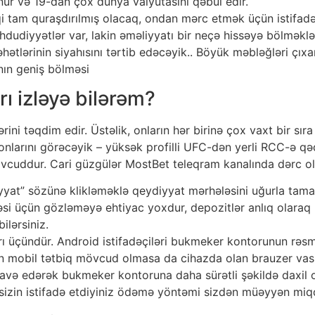
nur və 19-dan çox dünya valyutasını qəbul edir.
tam quraşdırılmış olacaq, ondan mərc etmək üçün istifadə 
dudiyyətlər var, lakin əməliyyatı bir neçə hissəyə bölməkl
ətlərinin siyahısını tərtib edəcəyik.. Böyük məbləğləri çıx
nın geniş bölməsi
rı izləyə bilərəm?
ni təqdim edir. Üstəlik, onların hər birinə çox vaxt bir sıra 
larını görəcəyik – yüksək profilli UFC-dən yerli RCC-ə qəd
 mövcuddur. Cari güzgülər MostBet teleqram kanalında dərc ol
iyyat” sözünə klikləməklə qeydiyyat mərhələsini uğurla t
i üçün gözləməyə ehtiyac yoxdur, depozitlər anlıq olaraq r
ilərsiniz.
rı üçündür. Android istifadəçiləri bukmeker kontorunun rəsmi
Win mobil tətbiq mövcud olmasa da cihazda olan brauzer vasi
lavə edərək bukmeker kontoruna daha sürətli şəkildə daxil ol
 sizin istifadə etdiyiniz ödəmə yöntəmi sizdən müəyyən miqd