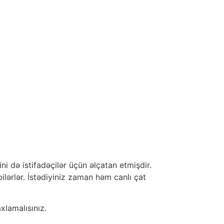
 də istifadəçilər üçün əlçatan etmişdir.
bilərlər. İstədiyiniz zaman həm canlı çat
xlamalısınız.