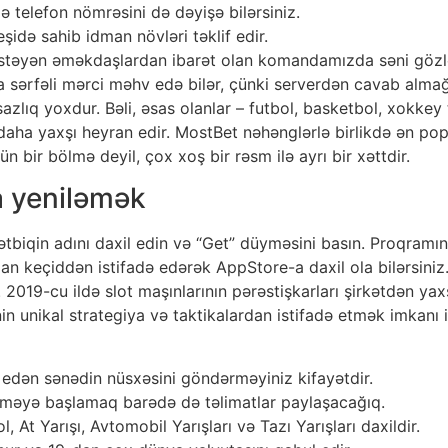
də telefon nömrəsini də dəyişə bilərsiniz.
şidə sahib idman növləri təklif edir.
istəyən əməkdaşlardan ibarət olan komandamızda səni gözlə
 sərfəli mərci məhv edə bilər, çünki serverdən cavab alma
asazlıq yoxdur. Bəli, əsas olanlar – futbol, basketbol, xokkey
 daha yaxşı heyran edir. MostBet nəhənglərlə birlikdə ən p
n bir bölmə deyil, çox xoş bir rəsm ilə ayrı bir xəttdir.
a yeniləmək
tbiqin adını daxil edin və “Get” düyməsini basın. Proqramın 
an keçiddən istifadə edərək AppStore-a daxil ola bilərsiniz. 
 2019-cu ildə slot maşınlarının pərəstişkarları şirkətdən yaxş
 unikal strategiya və taktikalardan istifadə etmək imkanı i
 edən sənədin nüsxəsini göndərməyiniz kifayətdir.
məyə başlamaq barədə də təlimatlar paylaşacağıq.
, At Yarışı, Avtomobil Yarışları və Tazı Yarışları daxildir.