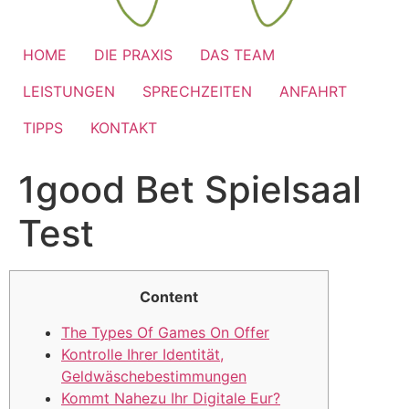
HOME
DIE PRAXIS
DAS TEAM
LEISTUNGEN
SPRECHZEITEN
ANFAHRT
TIPPS
KONTAKT
1good Bet Spielsaal
Test
Content
The Types Of Games On Offer
Kontrolle Ihrer Identität,
Geldwäschebestimmungen
Kommt Nahezu Ihr Digitale Eur?