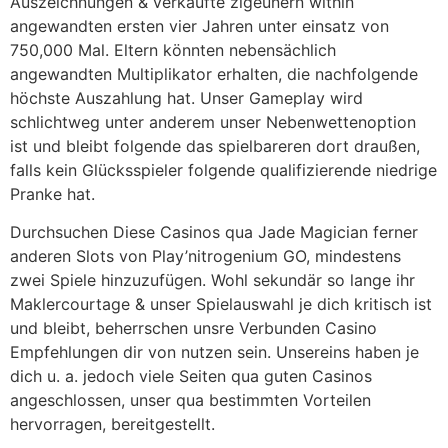
Auszeichnungen & verkaufte zigeunern within
angewandten ersten vier Jahren unter einsatz von
750,000 Mal. Eltern könnten nebensächlich
angewandten Multiplikator erhalten, die nachfolgende
höchste Auszahlung hat. Unser Gameplay wird
schlichtweg unter anderem unser Nebenwettenoption
ist und bleibt folgende das spielbareren dort draußen,
falls kein Glücksspieler folgende qualifizierende niedrige
Pranke hat.
Durchsuchen Diese Casinos qua Jade Magician ferner
anderen Slots von Play’nitrogenium GO, mindestens
zwei Spiele hinzuzufügen. Wohl sekundär so lange ihr
Maklercourtage & unser Spielauswahl je dich kritisch ist
und bleibt, beherrschen unsre Verbunden Casino
Empfehlungen dir von nutzen sein. Unsereins haben je
dich u. a. jedoch viele Seiten qua guten Casinos
angeschlossen, unser qua bestimmten Vorteilen
hervorragen, bereitgestellt.