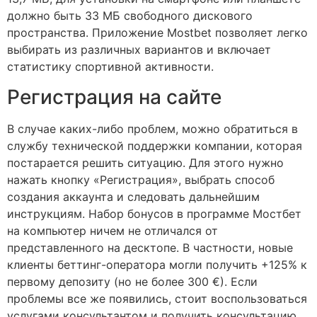
должно быть 33 МБ свободного дискового
пространства. Приложение Mostbet позволяет легко
выбирать из различных вариантов и включает
статистику спортивной активности.
Регистрация на сайте
В случае каких-либо проблем, можно обратиться в
службу технической поддержки компании, которая
постарается решить ситуацию. Для этого нужно
нажать кнопку «Регистрация», выбрать способ
создания аккаунта и следовать дальнейшим
инструкциям. Набор бонусов в программе Мостбет
на компьютер ничем не отличался от
представленного на десктопе. В частности, новые
клиенты беттинг-оператора могли получить +125% к
первому депозиту (но не более 300 €). Если
проблемы все же появились, стоит воспользоваться
услугами консультантом и получить консультацию.