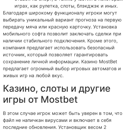
играх, как рулетка, слоты, блэкджэк и иных.
Благодаря широкому функционалу игроки могут
выбирать уникальный вариант прогноза на первую
передачу мяча или красную карточку. Установка
мобильного софта позволит заключать сделки при
наличии стабильного подключения. Кроме этого,
компания предлагает использовать безопасный
источник, который позволяет гарантировать
сохранение личной информации. Казино MostBet
предлагает огромный выбор игровых автоматов и
живых игр на любой вкус.
Казино, слоты и другие
игры от Mostbet
В этом случае игрок может быть уверен в том, что
файл не напичкан вирусами и включает в себя
последние обновления. Установщик весом 2