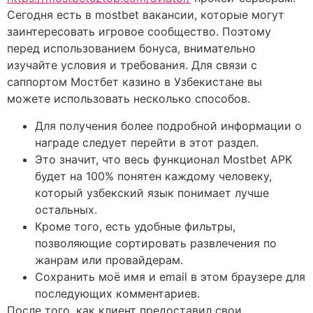
Сегодня есть в mostbet вакансии, которые могут
заинтересовать игровое сообщество. Поэтому
перед использованием бонуса, внимательно
изучайте условия и требования. Для связи с
саппортом Мостбет казино в Узбекистане вы
можете использовать несколько способов.
Для получения более подробной информации о
награде следует перейти в этот раздел.
Это значит, что весь функционал Mostbet APK
будет на 100% понятен каждому человеку,
который узбекский язык понимает лучше
остальных.
Кроме того, есть удобные фильтры,
позволяющие сортировать развлечения по
жанрам или провайдерам.
Сохранить моё имя и email в этом браузере для
последующих комментариев.
После того, как клиент предоставил свои