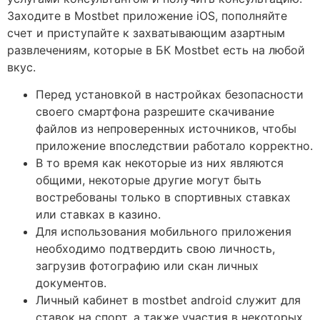
Заходите в Мostbet приложение iOS, пополняйте
счет и приступайте к захватывающим азартным
развлечениям, которые в БК Мostbet есть на любой
вкус.
Перед установкой в настройках безопасности
своего смартфона разрешите скачивание
файлов из непроверенных источников, чтобы
приложение впоследствии работало корректно.
В то время как некоторые из них являются
общими, некоторые другие могут быть
востребованы только в спортивных ставках
или ставках в казино.
Для использования мобильного приложения
необходимо подтвердить свою личность,
загрузив фотографию или скан личных
документов.
Личный кабинет в mostbet android служит для
ставок на спорт, а также участия в некоторых