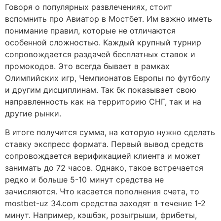
Говоря о популярных развлечениях, стоит
вспомнить про Авиатор в Мостбет. Им важно иметь
понимание правил, которые не отличаются
особенной сложностью. Каждый крупный турнир
сопровождается раздачей бесплатных ставок и
промокодов. Это всегда бывает в рамках
Олимпийских игр, Чемпионатов Европы по футболу
и другим дисциплинам. Так бк показывает свою
направленность как на территорию СНГ, так и на
другие рынки.
В итоге получится сумма, на которую нужно сделать
ставку экспресс формата. Первый вывод средств
сопровождается верификацией клиента и может
занимать до 72 часов. Однако, такое встречается
редко и больше 5-10 минут средства не
зачисляются. Что касается пополнения счета, то
mostbet-uz 34.com средства заходят в течение 1-2
минут. Например, кэшбэк, розыгрыши, фрибеты,