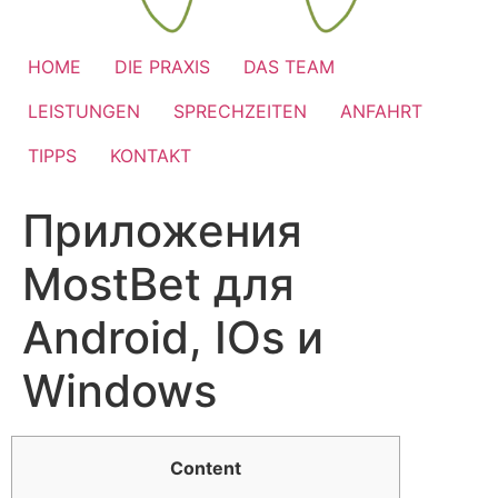
HOME
DIE PRAXIS
DAS TEAM
LEISTUNGEN
SPRECHZEITEN
ANFAHRT
TIPPS
KONTAKT
Приложения
MostBet для
Android, IOs и
Windows
Content