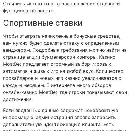
Отличить можно только расположение отделов и
функционал кабинета.
Спортивные ставки
Чтобы отыграть начисленные бонусные средства,
вам нужно будет сделать ставку с определенным
вейджером. Подробные требования можно найти на
странице акции букмекерской конторы. Казино
MostBet предлагает огромный выбор игровых
автоматов и живых игр на любой вкус. Количество
провайдеров и новых игр казино увеличивается с
каждым месяцем. В интернете много обзоров
онлайн-казино MostBet, где игроки показывают свои
достижения.
Если введенные данные содержат некорректную
информацию, администрация вправе запросить
дополнительную идентификацию клиента. Есть