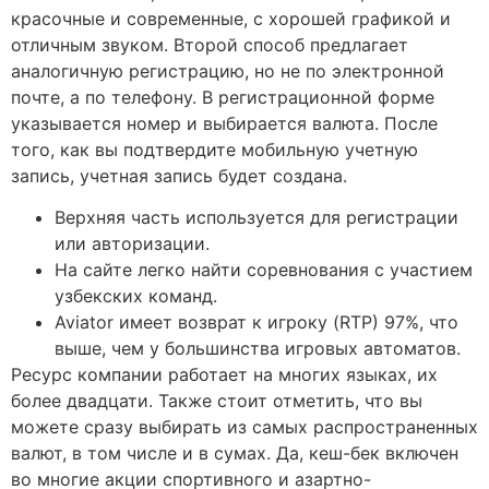
красочные и современные, с хорошей графикой и
отличным звуком. Второй способ предлагает
аналогичную регистрацию, но не по электронной
почте, а по телефону. В регистрационной форме
указывается номер и выбирается валюта. После
того, как вы подтвердите мобильную учетную
запись, учетная запись будет создана.
Верхняя часть используется для регистрации
или авторизации.
На сайте легко найти соревнования с участием
узбекских команд.
Aviator имеет возврат к игроку (RTP) 97%, что
выше, чем у большинства игровых автоматов.
Ресурс компании работает на многих языках, их
более двадцати. Также стоит отметить, что вы
можете сразу выбирать из самых распространенных
валют, в том числе и в сумах. Да, кеш-бек включен
во многие акции спортивного и азартно-