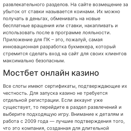
развлекательного разделов. На сайте возмещение за
убыток от ставки называется коинами. Их можно
получать в деньгах, обменивать на новые
бесплатные вращения или ставки, накапливать и
использовать после в программе лояльности.
Приложение для ПК – это, пожалуй, самая
инновационная разработка букмекера, который
стремится сделать вход на сайт для своих клиентов
максимально безопасным.
Мостбет онлайн казино
Все слоты имеют сертификаты, подтверждающие их
честность. Для запуска казино не требуется
отдельной регистрации. Если аккаунт уже
существует, то перейдите в раздел развлечений и
выберите подходящую игру. Внимание к деталям и
работа с 2009 года — лучшие подтверждения того,
что это компания, созданная для длительной