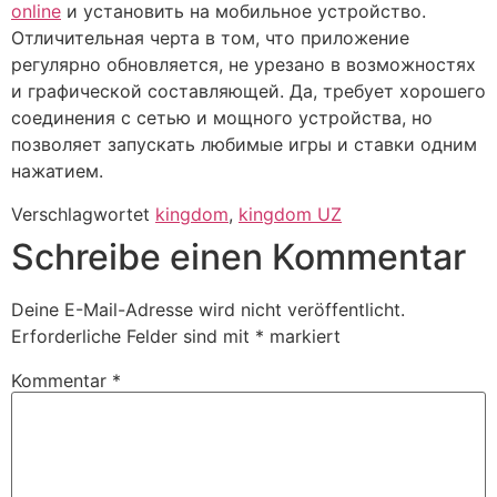
online
и установить на мобильное устройство.
Отличительная черта в том, что приложение
регулярно обновляется, не урезано в возможностях
и графической составляющей. Да, требует хорошего
соединения с сетью и мощного устройства, но
позволяет запускать любимые игры и ставки одним
нажатием.
Verschlagwortet
kingdom
,
kingdom UZ
Schreibe einen Kommentar
Deine E-Mail-Adresse wird nicht veröffentlicht.
Erforderliche Felder sind mit
*
markiert
Kommentar
*