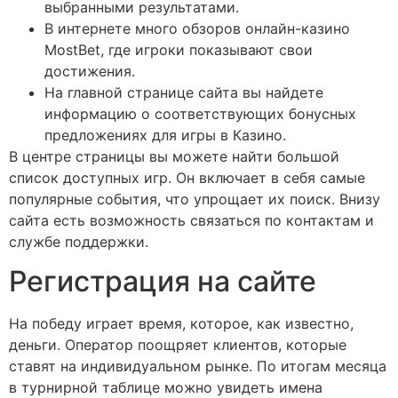
выбранными результатами.
В интернете много обзоров онлайн-казино
MostBet, где игроки показывают свои
достижения.
На главной странице сайта вы найдете
информацию о соответствующих бонусных
предложениях для игры в Казино.
В центре страницы вы можете найти большой
список доступных игр. Он включает в себя самые
популярные события, что упрощает их поиск. Внизу
сайта есть возможность связаться по контактам и
службе поддержки.
Регистрация на сайте
На победу играет время, которое, как известно,
деньги. Оператор поощряет клиентов, которые
ставят на индивидуальном рынке. По итогам месяца
в турнирной таблице можно увидеть имена