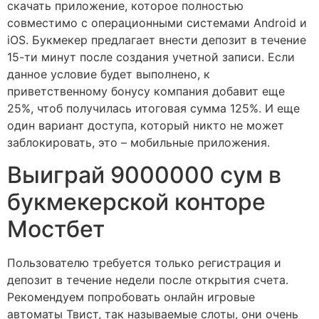
скачать приложение, которое полностью
совместимо с операционными системами Android и
iOS. Букмекер предлагает внести депозит в течение
15-ти минут после создания учетной записи. Если
данное условие будет выполнено, к
приветственному бонусу компания добавит еще
25%, чтоб получилась итоговая сумма 125%. И еще
один вариант доступа, который никто не может
заблокировать, это – мобильные приложения.
Выиграй 9000000 сум в
букмекерской конторе
Мостбет
Пользователю требуется только регистрация и
депозит в течение недели после открытия счета.
Рекомендуем попробовать онлайн игровые
автоматы Твист, так называемые слоты, они очень