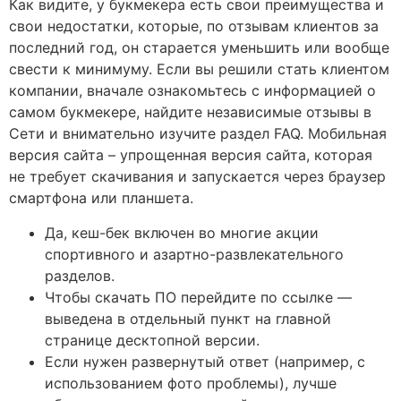
Как видите, у букмекера есть свои преимущества и
свои недостатки, которые, по отзывам клиентов за
последний год, он старается уменьшить или вообще
свести к минимуму. Если вы решили стать клиентом
компании, вначале ознакомьтесь с информацией о
самом букмекере, найдите независимые отзывы в
Сети и внимательно изучите раздел FAQ. Мобильная
версия сайта – упрощенная версия сайта, которая
не требует скачивания и запускается через браузер
смартфона или планшета.
Да, кеш-бек включен во многие акции
спортивного и азартно-развлекательного
разделов.
Чтобы скачать ПО перейдите по ссылке —
выведена в отдельный пункт на главной
странице десктопной версии.
Если нужен развернутый ответ (например, с
использованием фото проблемы), лучше