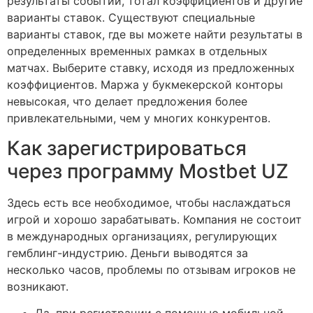
результаты событий, тотал коэффициентов и другие
варианты ставок. Существуют специальные
варианты ставок, где вы можете найти результаты в
определенных временных рамках в отдельных
матчах. Выберите ставку, исходя из предложенных
коэффициентов. Маржа у букмекерской конторы
невысокая, что делает предложения более
привлекательными, чем у многих конкурентов.
Как зарегистрироваться
через программу Mostbet UZ
Здесь есть все необходимое, чтобы наслаждаться
игрой и хорошо зарабатывать. Компания не состоит
в международных организациях, регулирующих
гемблинг-индустрию. Деньги выводятся за
несколько часов, проблемы по отзывам игроков не
возникают.