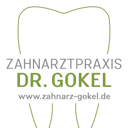
Zum
Inhalt
springen